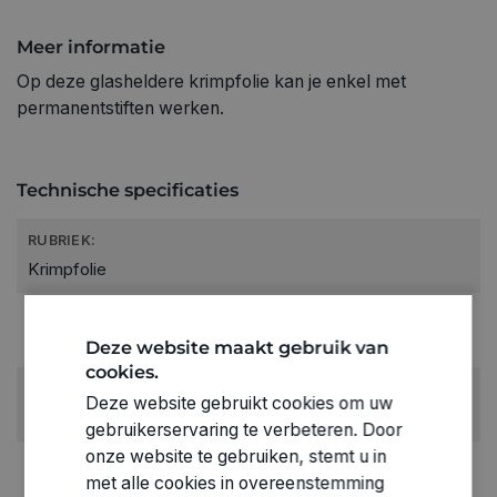
Meer informatie
Op deze glasheldere krimpfolie kan je enkel met
permanentstiften werken.
Technische specificaties
RUBRIEK:
Krimpfolie
GEWICHT
0.11kg
Deze website maakt gebruik van
cookies.
ARTIKELNUMMER
Deze website gebruikt cookies om uw
0388003
gebruikerservaring te verbeteren. Door
onze website te gebruiken, stemt u in
met alle cookies in overeenstemming