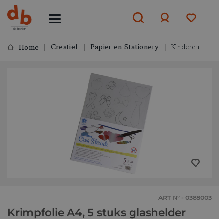
Creatief
Papier en Stationery
Kinderen
Home
Aanmelden
of
aanmelden
ART N° - 0388003
Krimpfolie A4, 5 stuks glashelder