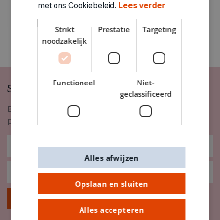
met ons Cookiebeleid.
Lees verder
Strikt
Prestatie
Targeting
noodzakelijk
Functioneel
Niet-
Schrijf je in op onze nieuwsbrief
geclassificeerd
Blijf op de hoogte van nieuwigheden, inspiratie,
promoties en meer!
Alles afwijzen
Opslaan en sluiten
Inschrijven
Alles accepteren