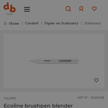
Creatief
Papier en Stationery
Stationery
Home
Aanmelden
of
aanmelden
ART N° - 0420496
TALENS
Ecoline brushpen blender