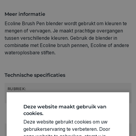
Meer informatie
Ecoline Brush Pen blender wordt gebrukt om kleuren te
mengen of vervagen. Je maakt prachtige overgangen
tussen verschillende kleuren. Gebruik de blender in
combinatie met Ecoline brush pennen, Ecoline of andere
wateroplosbare stiften.
Technische specificaties
RUBRIEK:
Ecoline
Deze website maakt gebruik van
GEWICHT
cookies.
0.02kg
Deze website gebruikt cookies om uw
gebruikerservaring te verbeteren. Door
ARTIKELNUMMER