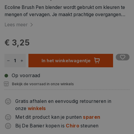
Ecoline Brush Pen blender wordt gebrukt om kleuren te
mengen of vervagen. Je maakt prachtige overgangen
tussen verschillende kleuren. Gebruik de blender in
Lees meer
combinatie met Ecoline brush pennen, Ecoline of andere
wateroplosbare stiften.
€ 3,25
In het winkelwagentje
Op voorraad
Bekijk de voorraad in onze winkels
Gratis afhalen en eenvoudig retourneren in
onze
winkels
Met dit product kan je punten
sparen
Bij De Banier kopen is
Chiro
steunen