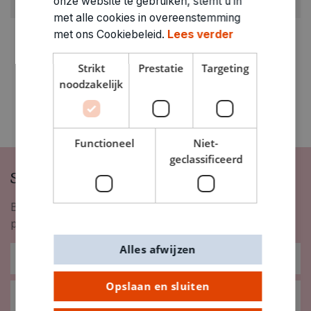
onze website te gebruiken, stemt u in
0420496
met alle cookies in overeenstemming
met ons Cookiebeleid.
Lees verder
Strikt
Prestatie
Targeting
noodzakelijk
Functioneel
Niet-
geclassificeerd
Schrijf je in op onze nieuwsbrief
Blijf op de hoogte van nieuwigheden, inspiratie,
promoties en meer!
Alles afwijzen
Opslaan en sluiten