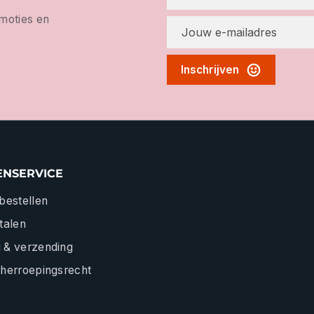
omoties en
Inschrijven
ENSERVICE
 bestellen
etalen
 & verzending
 herroepingsrecht