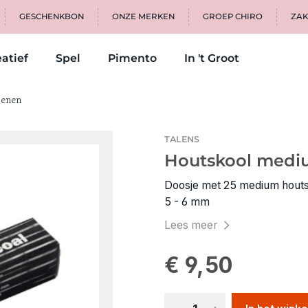
GESCHENKBON
ONZE MERKEN
GROEP CHIRO
ZAK
atief
Spel
Pimento
In 't Groot
kenen
TALENS
Houtskool mediu
Doosje met 25 medium houts
5 - 6 mm
Lees meer
€ 9,50