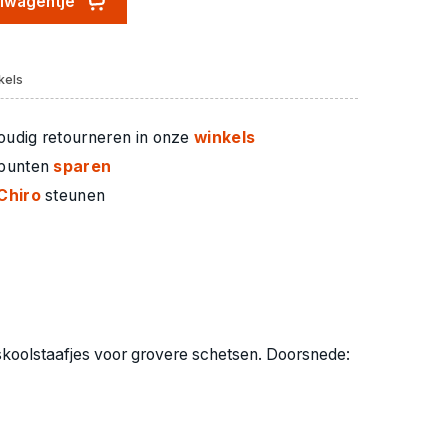
elwagentje
kels
oudig retourneren in onze
winkels
 punten
sparen
Chiro
steunen
koolstaafjes voor grovere schetsen. Doorsnede: