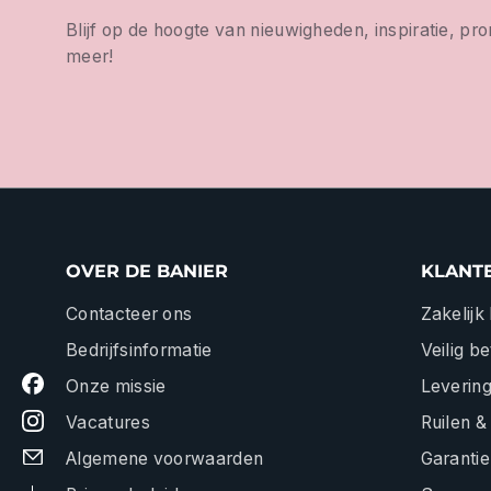
Blijf op de hoogte van nieuwigheden, inspiratie, pr
meer!
OVER DE BANIER
KLANT
Contacteer ons
Zakelijk
Bedrijfsinformatie
Veilig b
Onze missie
Levering
Vacatures
Ruilen &
Algemene voorwaarden
Garantie