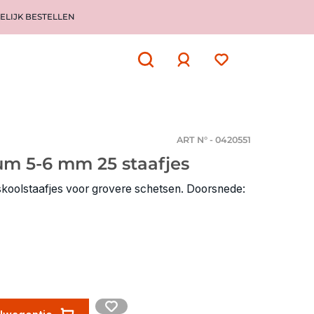
ELIJK BESTELLEN
Aanmelden
of
aanmelden
ART N° - 0420551
m 5-6 mm 25 staafjes
koolstaafjes voor grovere schetsen. Doorsnede: