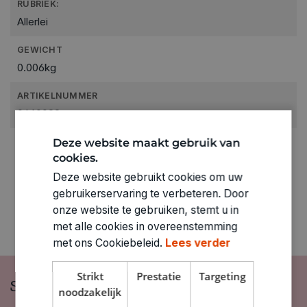
RUBRIEK:
Allerlei
GEWICHT
0.006kg
ARTIKELNUMMER
0460099
Deze website maakt gebruik van
cookies.
Deze website gebruikt cookies om uw
gebruikerservaring te verbeteren. Door
onze website te gebruiken, stemt u in
met alle cookies in overeenstemming
met ons Cookiebeleid.
Lees verder
Strikt
Prestatie
Targeting
Schrijf je in op onze nieuwsbrief
noodzakelijk