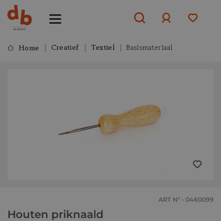
Creatief
Textiel
Basismateriaal
Home
Aanmelden
of
aanmelden
ART N° - 0460099
Houten priknaald