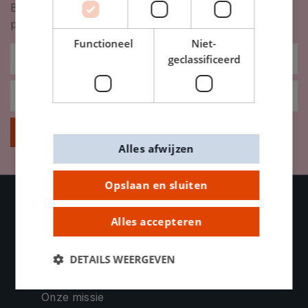
Blijf op de hoogte van nieuwigheden, inspiratie,
promoties en meer!
Functioneel
Niet-
geclassificeerd
Inschrijven
Alles afwijzen
Opslaan en sluiten
Alles accepteren
OVER DE BANIER
Contacteer ons
DETAILS WEERGEVEN
Bedrijfsinformatie
Onze missie