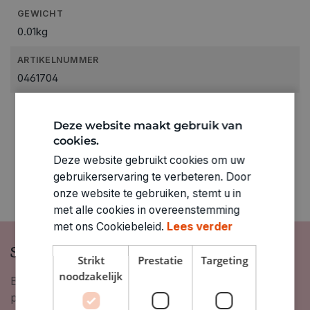
GEWICHT
0.01kg
ARTIKELNUMMER
0461704
Deze website maakt gebruik van
cookies.
Deze website gebruikt cookies om uw
gebruikerservaring te verbeteren. Door
onze website te gebruiken, stemt u in
met alle cookies in overeenstemming
met ons Cookiebeleid.
Lees verder
Schrijf je in op onze nieuwsbrief
Strikt
Prestatie
Targeting
noodzakelijk
Blijf op de hoogte van nieuwigheden, inspiratie,
promoties en meer!