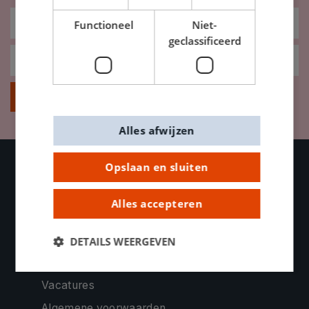
Functioneel
Niet-
geclassificeerd
Inschrijven
Alles afwijzen
Opslaan en sluiten
OVER DE BANIER
Alles accepteren
Contacteer ons
Bedrijfsinformatie
DETAILS WEERGEVEN
Onze missie
Vacatures
Algemene voorwaarden