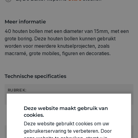
Meer informatie
40 houten bollen met een diameter van 15mm, met een
grote boring. Deze houten bollen kunnen gebruikt
worden voor meerdere knutselprojecten, zoals
macramé, grote mobiles, figuren en decoraties.
Technische specificaties
RUBRIEK:
Houten vormen
Deze website maakt gebruik van
GEWICHT
cookies.
0.04kg
Deze website gebruikt cookies om uw
gebruikerservaring te verbeteren. Door
ARTIKELNUMMER