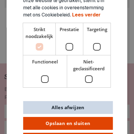
onze website te gebruiken, stemt u in
0462015
met alle cookies in overeenstemming
met ons Cookiebeleid.
Lees verder
Strikt
Prestatie
Targeting
noodzakelijk
Functioneel
Niet-
geclassificeerd
Schrijf je in op onze nieuwsbrief
Blijf op de hoogte van nieuwigheden, inspiratie,
promoties en meer!
Alles afwijzen
Opslaan en sluiten