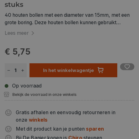
stuks
40 houten bollen met een diameter van 15mm, met een
grote boring. Deze houten bollen kunnen gebruikt
worden voor meerdere knutselprojecten, zoals
Lees meer
macramé, grote mobiles, figuren en decoraties.
€ 5,75
In het winkelwagentje
Op voorraad
Bekijk de voorraad in onze winkels
Gratis afhalen en eenvoudig retourneren in
onze
winkels
Met dit product kan je punten
sparen
Bij De Banier kopen is
Chiro
steunen