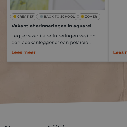
CREATIEF
BACK TO SCHOOL
ZOMER
Vakantieherinneringen in aquarel
Leg je vakantieherinneringen vast op
een boekenlegger of een polaroid
Goldline aquapad met aquarelverf.
Lees meer
Lees 
Neem mee op vakantie en schilder ter
plaatse of baseer je op een foto.