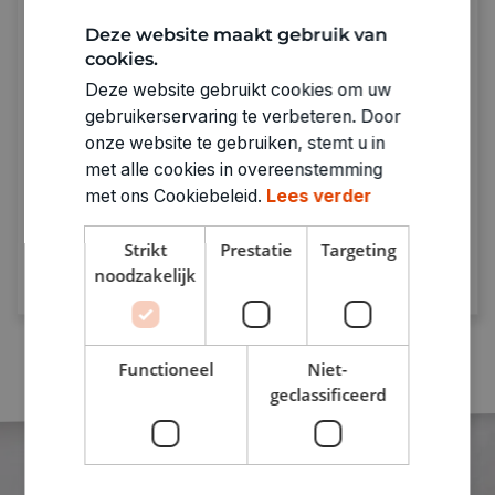
Deze website maakt gebruik van
cookies.
Deze website gebruikt cookies om uw
gebruikerservaring te verbeteren. Door
Sparen met De Banier
onze website te gebruiken, stemt u in
Spaar bij punten bij elke aankoop.
Genoeg
met alle cookies in overeenstemming
punten = prijzen verzilveren!
met ons Cookiebeleid.
Lees verder
Strikt
Prestatie
Targeting
Ontdek meer
noodzakelijk
Functioneel
Niet-
geclassificeerd