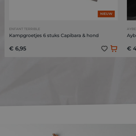
NIEUW
ENFANT TERRIBLE
AYBE
Kampgroetjes 6 stuks Capibara & hond
Aybe
€ 6,95
€ 4