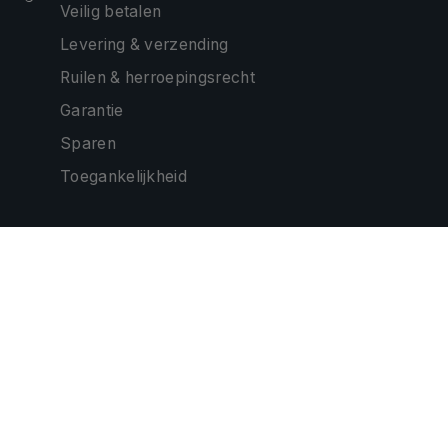
Veilig betalen
Levering & verzending
Ruilen & herroepingsrecht
Garantie
Sparen
Toegankelijkheid
ONZE PARTNERS
CONTACTEER ONS
EMAIL:
hallo@debanier.be