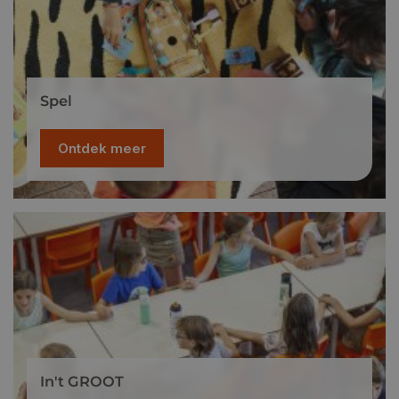
Spel
Ontdek meer
In't GROOT