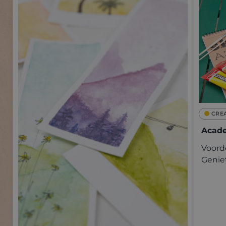
CRE
Acade
Voorde
Genie
kwalit