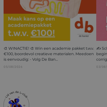
🎨 WINACTIE! 🎨 Win een academie pakket t.w.v.
✍️ Sc
€100, boordevol creatieve materialen. Meedoen
begin
is eenvoudig: - Volg De Ban...
corri
05/08/2026
03/08