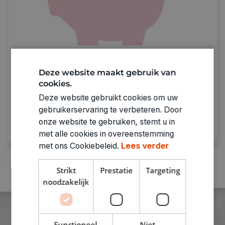
Sparen met De Banier
Deze website maakt gebruik van
Spaar bij punten bij elke aankoop.
Genoeg
cookies.
punten = prijzen verzilveren!
Deze website gebruikt cookies om uw
gebruikerservaring te verbeteren. Door
Ontdek meer
onze website te gebruiken, stemt u in
met alle cookies in overeenstemming
met ons Cookiebeleid.
Lees verder
Strikt
Prestatie
Targeting
noodzakelijk
Functioneel
Niet-