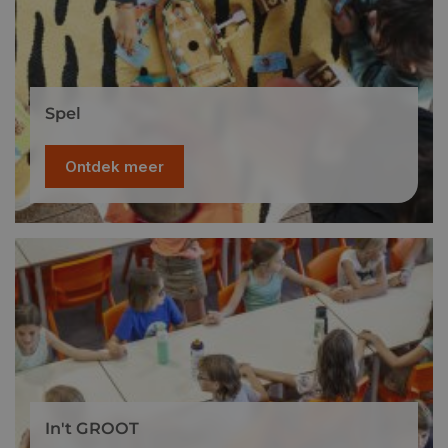
Spel
Ontdek meer
In't GROOT