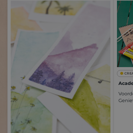
CRE
Acade
Voorde
Genie
kwalit