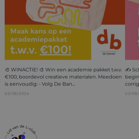
🎨 WINACTIE! 🎨 Win een academie pakket t.w.v.
✍️ Sc
€100, boordevol creatieve materialen. Meedoen
begin
is eenvoudig: - Volg De Ban...
corri
05/08/2026
03/08