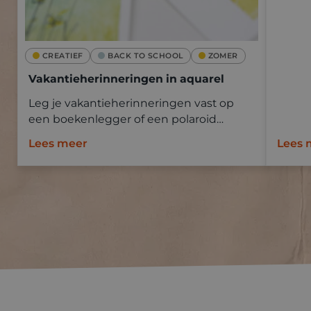
CREATIEF
BACK TO SCHOOL
ZOMER
Vakantieherinneringen in aquarel
Leg je vakantieherinneringen vast op
een boekenlegger of een polaroid
Goldline aquapad met aquarelverf.
Lees meer
Lees 
Neem mee op vakantie en schilder ter
plaatse of baseer je op een foto.