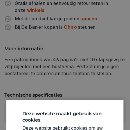
Gratis afhalen en eenvoudig retourneren in
onze
winkels
Met dit product kan je punten
sparen
Bij De Banier kopen is
Chiro
steunen
Meer informatie
Een patroonboek van 46 pagina's met 10 stapsgewijze
viltprojecten met een bosthema. Perfect om je eigen
bostafereel te creëren en thuis tentoon te stellen.
Technische specificaties
RUBRIEK:
Deze website maakt gebruik van
Boeken Nederlandstalig
cookies.
Deze website gebruikt cookies om uw
GEWICHT