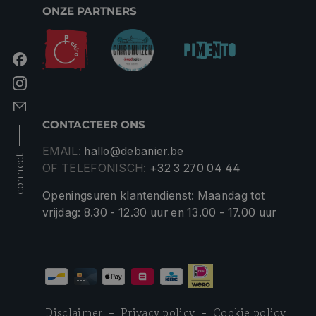
ONZE PARTNERS
CONTACTEER ONS
EMAIL:
hallo@debanier.be
connect
OF TELEFONISCH:
+32 3 270 04 44
Openingsuren klantendienst: Maandag tot
vrijdag: 8.30 - 12.30 uur en 13.00 - 17.00 uur
Disclaimer
Privacy policy
Cookie policy