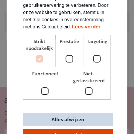
gebruikerservaring te verbeteren. Door
0.129kg
onze website te gebruiken, stemt u in
ARTIKELNUMMER
met alle cookies in overeenstemming
0484000
met ons Cookiebeleid.
Lees verder
Strikt
Prestatie
Targeting
noodzakelijk
Functioneel
Niet-
geclassificeerd
Schrijf je in op onze nieuwsbrief
Blijf op de hoogte van nieuwigheden, inspiratie,
Alles afwijzen
promoties en meer!