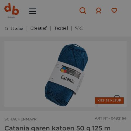
Creatief
Textiel
Wol
Home
Aanmelden
of
aanmelden
KIES JE KLEUR
ART N° - 0492164
SCHACHENMAYR
Catania garen katoen 50 g 125 m