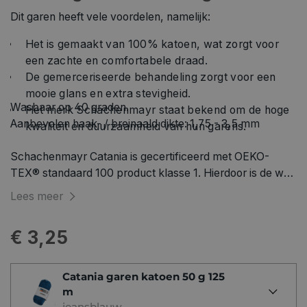
Dit garen heeft vele voordelen, namelijk:
Het is gemaakt van 100% katoen, wat zorgt voor
een zachte en comfortabele draad.
De gemerceriseerde behandeling zorgt voor een
mooie glans en extra stevigheid.
Wasbaar op 40 graden.
Het merk Schachenmayr staat bekend om de hoge
Aanbevolen haak- / breinaald dikte: 1,75 - 3,5 mm
kwaliteit en duurzaamheid van hun garens.
Schachenmayr Catania is gecertificeerd met OEKO-
TEX® standaard 100 product klasse 1. Hierdoor is de wol
geschikt voor textiel en speelgoed van textiel voor baby’s
Lees meer
en peuters.
€ 3,25
Catania garen katoen 50 g 125
m
jeansblauw