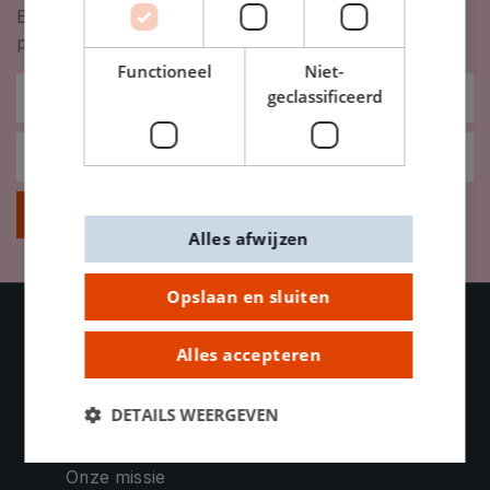
Blijf op de hoogte van nieuwigheden, inspiratie,
promoties en meer!
Functioneel
Niet-
geclassificeerd
Inschrijven
Alles afwijzen
Opslaan en sluiten
Alles accepteren
OVER DE BANIER
Contacteer ons
DETAILS WEERGEVEN
Bedrijfsinformatie
Onze missie