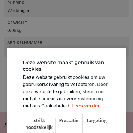
RUBRIEK:
Werktuigen
GEWICHT
0.05kg
ARTIKELNUMMER
0530002
Deze website maakt gebruik van
cookies.
Deze website gebruikt cookies om uw
gebruikerservaring te verbeteren. Door
onze website te gebruiken, stemt u in
met alle cookies in overeenstemming
met ons Cookiebeleid.
Lees verder
Strikt
Prestatie
Targeting
Schrijf je in op onze nieuwsbrief
noodzakelijk