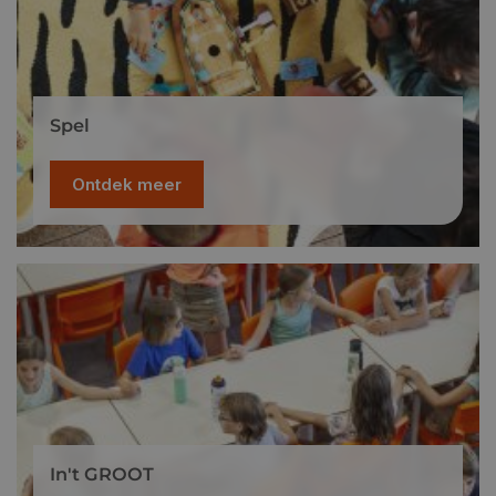
Spel
Ontdek meer
In't GROOT