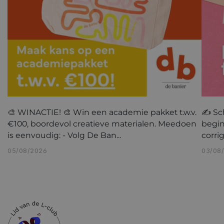
🎨 WINACTIE! 🎨 Win een academie pakket t.w.v.
✍️ Sc
€100, boordevol creatieve materialen. Meedoen
begin
is eenvoudig: - Volg De Ban...
corri
05/08/2026
03/08