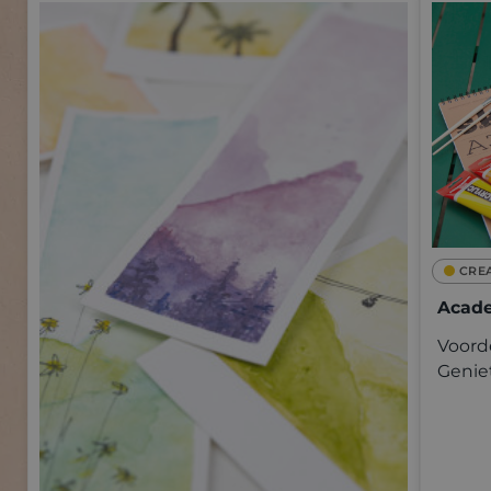
CRE
Acade
Voorde
Genie
kwalit