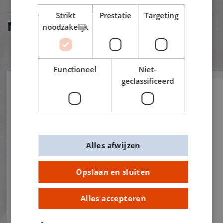
Strikt
Prestatie
Targeting
Nieuw bij De Banier!
noodzakelijk
Functioneel
Niet-
geclassificeerd
Alles afwijzen
Opslaan en sluiten
Alles accepteren