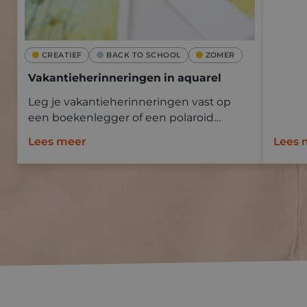
CREATIEF
BACK TO SCHOOL
ZOMER
Vakantieherinneringen in aquarel
Leg je vakantieherinneringen vast op
een boekenlegger of een polaroid
Goldline aquapad met aquarelverf.
Lees meer
Lees 
Neem mee op vakantie en schilder ter
plaatse of baseer je op een foto.