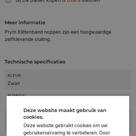
Bij De Banier kopen is
Chiro
steunen
Meer informatie
Prym Klittenband noppen zijn een hoogwaardige
zelfklevende sluiting.
Technische specificaties
KLEUR:
Zwart
RUBRIEK:
Werktuigen
Deze website maakt gebruik van
cookies.
GEWICHT
0.01kg
Deze website gebruikt cookies om uw
gebruikerservaring te verbeteren. Door