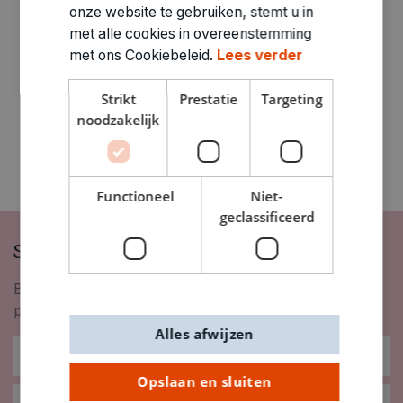
ARTIKELNUMMER
onze website te gebruiken, stemt u in
0530080
met alle cookies in overeenstemming
met ons Cookiebeleid.
Lees verder
Strikt
Prestatie
Targeting
noodzakelijk
Functioneel
Niet-
geclassificeerd
Schrijf je in op onze nieuwsbrief
Blijf op de hoogte van nieuwigheden, inspiratie,
promoties en meer!
Alles afwijzen
Opslaan en sluiten