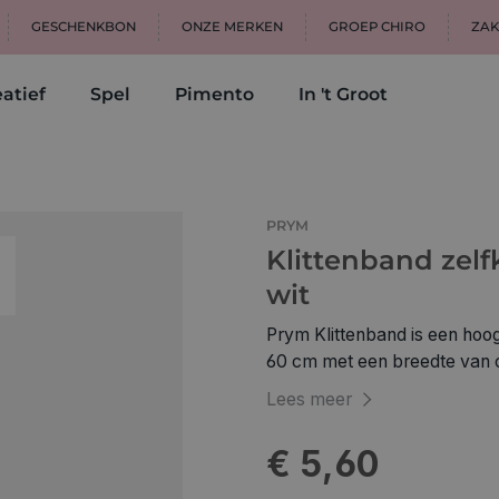
GESCHENKBON
ONZE MERKEN
GROEP CHIRO
ZAK
atief
Spel
Pimento
In 't Groot
PRYM
Klittenband zel
wit
Prym Klittenband is een hoog
60 cm met een breedte van ca
product dat niet mag ontbre
Lees meer
knutselideeën. Kleine opber
wand van een tent, in de ho
€ 5,60
Op deze manier krijgen uw do