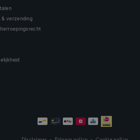
etalen
 & verzending
 herroepingsrecht
lijkheid
Disclaimer
Privacy policy
Cookie policy