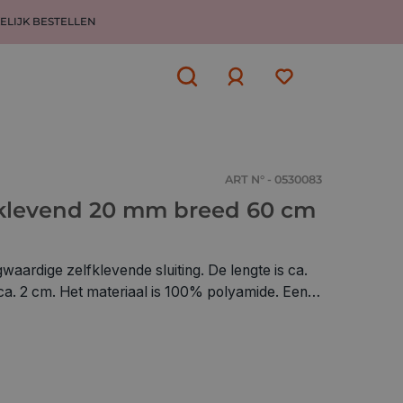
ELIJK BESTELLEN
Aanmelden
of
aanmelden
ART N° - 0530083
fklevend 20 mm breed 60 cm
waardige zelfklevende sluiting. De lengte is ca.
. 2 cm. Het materiaal is 100% polyamide. Een
ken in veel hobby, camping en outdoor-
gzakjes kunnen bijvoorbeeld eenvoudig aan de
bbykelder of in de kinderkamer worden bevestigd.
e-het-zelf projecten de juiste greep.