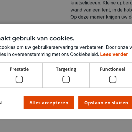
knutselideeën. Kleine opber
wand van een tent, in de ho
Op deze manier krijgen uw do
akt gebruik van cookies.
cookies om uw gebruikerservaring te verbeteren. Door onze w
Technische specifica
okies in overeenstemming met ons Cookiebeleid.
Lees verder
KLEUR:
Prestatie
Targeting
Functioneel
RUBRIEK:
GEWICHT
ARTIKELNUMMER
N
Alles accepteren
Opslaan en sluiten