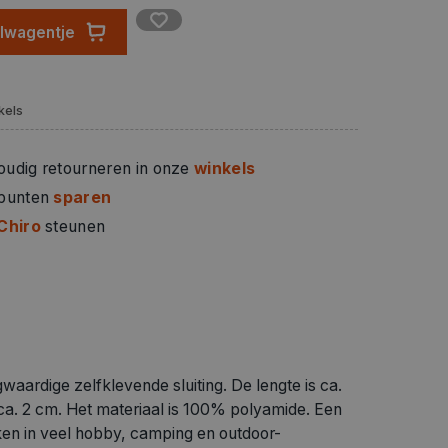
elwagentje
kels
oudig retourneren in onze
winkels
 punten
sparen
Chiro
steunen
waardige zelfklevende sluiting. De lengte is ca.
a. 2 cm. Het materiaal is 100% polyamide. Een
ken in veel hobby, camping en outdoor-