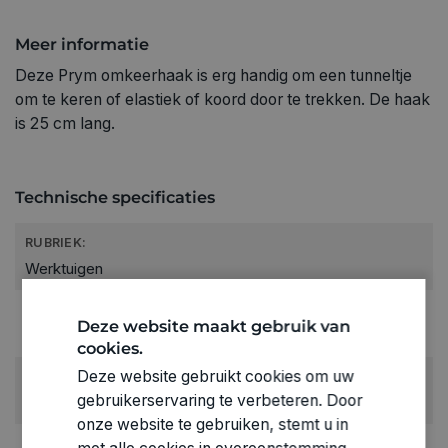
Meer informatie
Deze Prym omkeerhaak is erg handig om een tunneltje
om te keren of elastiek of koord door te trekken. De haak
is 25 cm lang.
Technische specificaties
RUBRIEK:
Werktuigen
GEWICHT
Deze website maakt gebruik van
0.011kg
cookies.
Deze website gebruikt cookies om uw
ARTIKELNUMMER
gebruikerservaring te verbeteren. Door
0530277
onze website te gebruiken, stemt u in