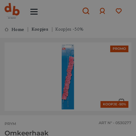
Koopjes
Koopjes -50%
Home
Aanmelden
PROMO
of
aanmelden
KOOPJE -50%
ART N° - 0530277
PRYM
Omkeerhaak