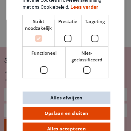
met alle cookies in overeenstemming
met ons Cookiebeleid.
Lees verder
Strikt
Prestatie
Targeting
noodzakelijk
Functioneel
Niet-
Schrijf je in op onze nieuwsbrief
geclassificeerd
Blijf op de hoogte van nieuwigheden, inspiratie,
promoties en meer!
Alles afwijzen
Opslaan en sluiten
Inschrijven
Alles accepteren