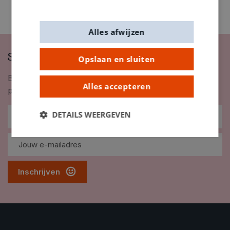
Alles afwijzen
Schrijf je in op onze nieuwsbrief
Opslaan en sluiten
Blijf op de hoogte van nieuwigheden, inspiratie,
Alles accepteren
promoties en meer!
DETAILS WEERGEVEN
Inschrijven