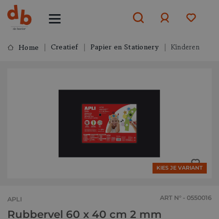
Creatief
Papier en Stationery
Kinderen
Home
Aanmelden
of
aanmelden
KIES JE VARIANT
ART N° - 0550016
APLI
Rubbervel 60 x 40 cm 2 mm