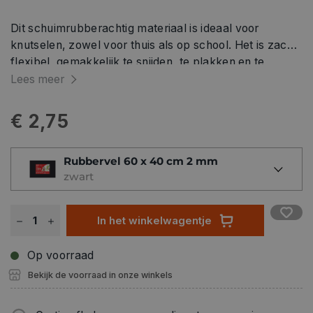
Dit schuimrubberachtig materiaal is ideaal voor
knutselen, zowel voor thuis als op school. Het is zacht,
flexibel, gemakkelijk te snijden, te plakken en te
schilderen. Het is ook ondoordringbaar en kan
Lees meer
doormiddel van warmte in vorm worden gemaakt. Dit is
het basismateriaal voor het maken van maskers,
€ 2,75
kronen, kostuums en alle soorten knutselprojecten.
Rubbervel 60 x 40 cm 2 mm
zwart
In het winkelwagentje
Op voorraad
Bekijk de voorraad in onze winkels