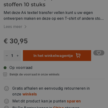
stoffen 10 stuks
Met deze A4 textiel transfer vellen kunt u uw eigen
ontwerpen maken en deze op een T-shirt of andere stof
transfereren. Zeer eenvoudig proces, print met een
Lees meer
inktjet printer een ontwerp op het transferblad en strijk
het op een stuk stof (dat voor minstens 70% uit katoen
€ 30,95
bestaat voor het beste resultaat). Ideaal voor een
gepersonaliseerd verjaardagscadeau, voor verenigingen,
etc... Was nadien op lage temperatuur. 10 vellen, voor wit
In het winkelwagentje
of licht gekleurde textiel, bestaande uit katoen.
Uitgebreide werkbeschrijving terug te vinden op de
Op voorraad
verpakking.
Bekijk de voorraad in onze winkels
Gratis afhalen en eenvoudig retourneren in
onze
winkels
Met dit product kan je punten
sparen