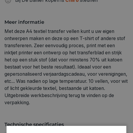
Bij De Banier kopen is
Chiro
steunen
Meer informatie
Met deze A4 textiel transfer vellen kunt u uw eigen
ontwerpen maken en deze op een T-shirt of andere stof
transfereren. Zeer eenvoudig proces, print met een
inktjet printer een ontwerp op het transferblad en strijk
het op een stuk stof (dat voor minstens 70% uit katoen
bestaat voor het beste resultaat). Ideaal voor een
gepersonaliseerd verjaardagscadeau, voor verenigingen,
etc... Was nadien op lage temperatuur. 10 vellen, voor wit
of licht gekleurde textiel, bestaande uit katoen.
Uitgebreide werkbeschrijving terug te vinden op de
verpakking.
Technische specificaties