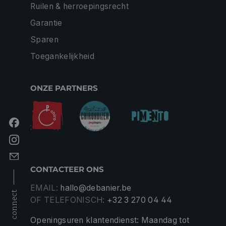
Ruilen & herroepingsrecht
Garantie
Sparen
Toegankelijkheid
ONZE PARTNERS
CONTACTEER ONS
EMAIL:
hallo@debanier.be
connect
OF TELEFONISCH:
+32 3 270 04 44
Openingsuren klantendienst: Maandag tot