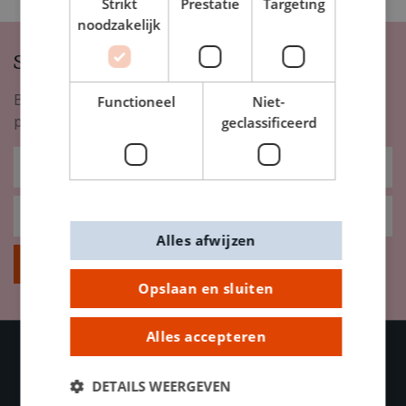
Strikt
Prestatie
Targeting
noodzakelijk
Schrijf je in op onze nieuwsbrief
Blijf op de hoogte van nieuwigheden, inspiratie,
Functioneel
Niet-
promoties en meer!
geclassificeerd
Alles afwijzen
Inschrijven
Opslaan en sluiten
Alles accepteren
DETAILS WEERGEVEN
OVER DE BANIER