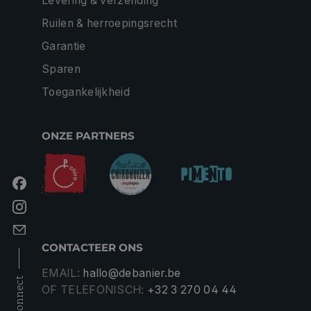
Levering & verzending
Ruilen & herroepingsrecht
Garantie
Sparen
Toegankelijkheid
ONZE PARTNERS
CONTACTEER ONS
EMAIL:
hallo@debanier.be
connect
OF TELEFONISCH:
+32 3 270 04 44