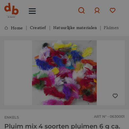
Creatief
Natuurlijke materialen
Pluimen
Home
Aanmelden
of
aanmelden
ART N° - 0630001
ENKELS
Pluim mix 4 soorten pluimen 6 g ca.