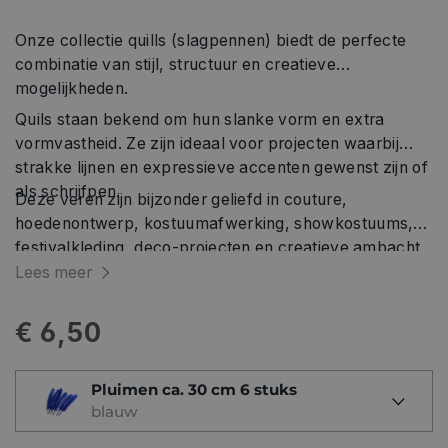
Onze collectie quills (slagpennen) biedt de perfecte
combinatie van stijl, structuur en creatieve
mogelijkheden.
Quils staan bekend om hun slanke vorm en extra
vormvastheid. Ze zijn ideaal voor projecten waarbij
strakke lijnen en expressieve accenten gewenst zijn of
als schrijfpen.
Deze veren zijn bijzonder geliefd in couture,
hoedenontwerp, kostuumafwerking, showkostuums,
festivalkleding, deco-projecten en creatieve ambacht.
Dankzij hun stevige nerf laten quills zich uitstekend
Lees meer
snijden, vormen, krullen of schilderen, wat ze tot een
favoriet maakt bij ontwerpers en stylisten die precisie
€ 6,50
en impact zoeken.
Pluimen ca. 30 cm 6 stuks
blauw