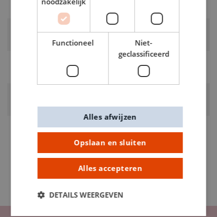
noodzakelijk
blauw
RUBRIEK:
Pluimen
Functioneel
Niet-
geclassificeerd
GEWICHT
0.015kg
ARTIKELNUMMER
0630066
Alles afwijzen
Opslaan en sluiten
Alles accepteren
DETAILS WEERGEVEN