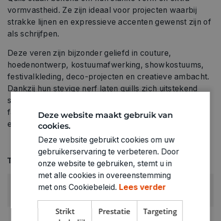
vormvastheid. Ze zijn ideaal voor projecten waarbij
strakke lijnen en expressieve accenten gewenst zijn of
als schrijfpen.
Deze veren zijn bijzonder geliefd in couture,
hoedenontwerp, kostuumafwerking, showkostuums,
festivalkleding, deco-projecten en creatieve ambacht.
Dankzij hun stevige nerf laten quills zich uitstekend
snijden, vormen, krullen of schilderen, wat ze tot een
favoriet maakt bij ontwerpers en stylisten die precisie
Deze website maakt gebruik van
en impact zoeken.
cookies.
Deze website gebruikt cookies om uw
gebruikerservaring te verbeteren. Door
Technische specificaties
onze website te gebruiken, stemt u in
met alle cookies in overeenstemming
KLEUR:
met ons Cookiebeleid.
Lees verder
Blauw
Strikt
Prestatie
Targeting
LEVERANCIERSKLEUR: