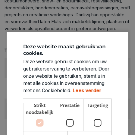
kostuumontwerp, show- en podiumkledij, festivalkleding,
decorstukken, hoedencreaties, carnavalstoepassingen, craft
projects en creatieve workshops. Dankzij hun oppervlakte
en vormvastheid laten Flats zich makkelijk lijmen, plaatsen of
verwerken als opvallend accent in grotere ontwerpen.
Deze website maakt gebruik van
Technische specificaties
cookies.
Deze website gebruikt cookies om uw
KLEUR:
gebruikerservaring te verbeteren. Door
Bruin
onze website te gebruiken, stemt u in
met alle cookies in overeenstemming
LEVERANCIERSKLEUR:
met ons Cookiebeleid.
Lees verder
chocolade
Strikt
Prestatie
Targeting
RUBRIEK:
noodzakelijk
Pluimen
GEWICHT
0.013kg