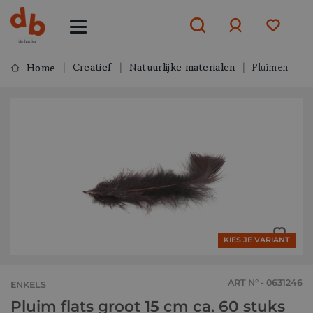
Creatief
Natuurlijke materialen
Pluimen
Home
Aanmelden
of
aanmelden
KIES JE VARIANT
ART N° - 0631246
ENKELS
Pluim flats groot 15 cm ca. 60 stuks