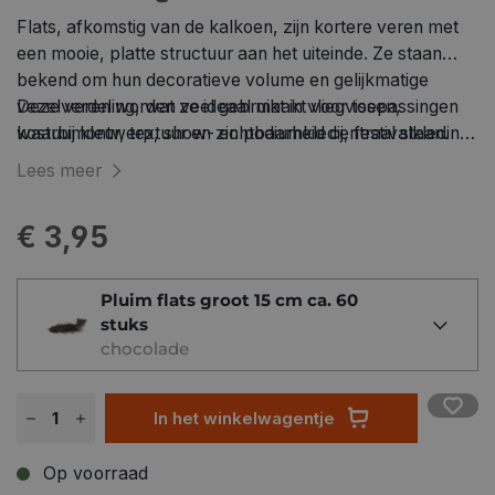
Flats, afkomstig van de kalkoen, zijn kortere veren met
een mooie, platte structuur aan het uiteinde. Ze staan
bekend om hun decoratieve volume en gelijkmatige
vezelverdeling, wat ze ideaal maakt voor toepassingen
Deze veren worden veel gebruikt in vliegvissen,
waarbij kleur, textuur en zichtbaarheid centraal staan.
kostuumontwerp, show- en podiumkledij, festivalkleding,
decorstukken, hoedencreaties, carnavalstoepassingen,
Lees meer
craft projects en creatieve workshops. Dankzij hun
oppervlakte en vormvastheid laten Flats zich makkelijk
€ 3,95
lijmen, plaatsen of verwerken als opvallend accent in
grotere ontwerpen.
Pluim flats groot 15 cm ca. 60
stuks
chocolade
In het winkelwagentje
Op voorraad