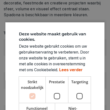
decoratie, feestmode en creatieve projecten waarbij
sfeer, volume en visueel effect centraal staan.
Spadona is beschikbaar in meerdere kleuren.
Technische specificaties
Deze website maakt gebruik van
cookies.
KLEUR:
Deze website gebruikt cookies om uw
Wit
gebruikerservaring te verbeteren. Door
onze website te gebruiken, stemt u in
LEVERANCIERSKLEUR:
met alle cookies in overeenstemming
wit
met ons Cookiebeleid.
Lees verder
RUBRIEK:
Strikt
Prestatie
Targeting
Pluimen
noodzakelijk
GEWICHT
0.015kg
Functioneel
Niet-
ARTIKELNUMMER