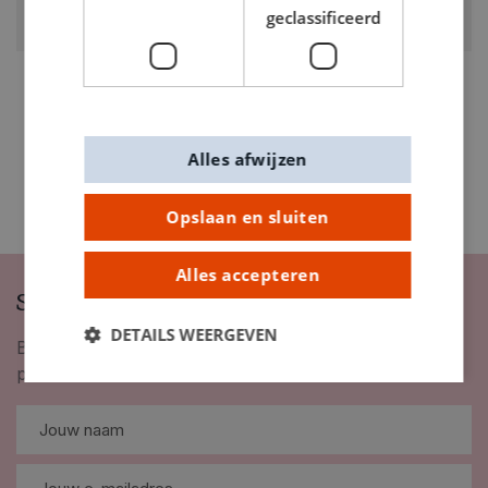
geclassificeerd
0632040
Alles afwijzen
Opslaan en sluiten
Alles accepteren
Schrijf je in op onze nieuwsbrief
DETAILS WEERGEVEN
Blijf op de hoogte van nieuwigheden, inspiratie,
promoties en meer!