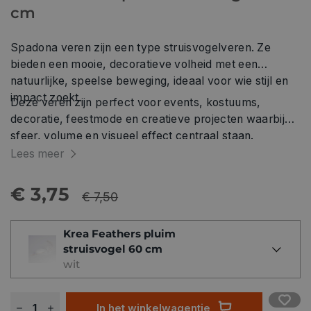
cm
Spadona veren zijn een type struisvogelveren. Ze
bieden een mooie, decoratieve volheid met een
natuurlijke, speelse beweging, ideaal voor wie stijl en
impact zoekt.
Deze veren zijn perfect voor events, kostuums,
decoratie, feestmode en creatieve projecten waarbij
sfeer, volume en visueel effect centraal staan.
Spadona is beschikbaar in meerdere kleuren.
Lees meer
€ 3,75
€ 7,50
Krea Feathers pluim
struisvogel 60 cm
wit
In het winkelwagentje