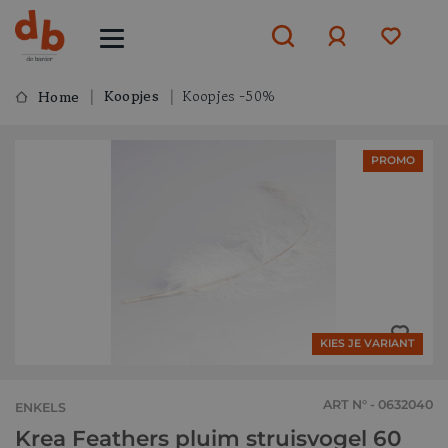
Koopjes
Koopjes -50%
Home
Aanmelden
PROMO
of
aanmelden
KIES JE VARIANT
ART N° - 0632040
ENKELS
Krea Feathers pluim struisvogel 60