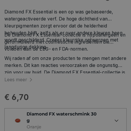
Diamond FX Essential is een op was gebaseerde,
watergeactiveerde verf. De hoge dichtheid van
kleurpigmenten zorgt ervoor dat de helderheid
behouden blijft, zelfs als er over andere kleuren heen
De Diamond FX Essential-collectie is hypoallergeen en
wordt geschilderd. Creëer kleurrijke ontwerpen met
geformuleerd met cosmetische ingrediënten die
langdurige dekking.
voldoen aan de EEG- en FDA-normen.
Wij raden af ​​om onze producten te mengen met andere
merken. Dit kan reacties veroorzaken die ongunstig
zijn voor uw huid. De Diamond FX Essential-collectie is
hypoallergeen en geformuleerd met cosmetische
Lees meer
ingrediënten die voldoen aan de EEG- en FDA-normen.
€ 6,70
Diamond FX waterschmink 30
g
Oranje