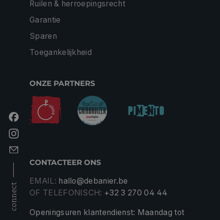
Ruilen & herroepingsrecht
Garantie
Sparen
Toegankelijkheid
ONZE PARTNERS
CONTACTEER ONS
EMAIL:
hallo@debanier.be
connect
OF TELEFONISCH:
+32 3 270 04 44
Openingsuren klantendienst: Maandag tot