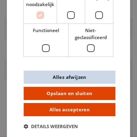
noodzakelijk
LEVERANCIERSKLEUR:
Oranje
RUBRIEK:
Functioneel
Niet-
Schmink
geclassificeerd
GEWICHT
0.06kg
ARTIKELNUMMER
0660004
Alles afwijzen
Opslaan en sluiten
Alles accepteren
DETAILS WEERGEVEN