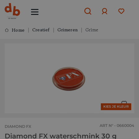
Creatief
Grimeren
Grime
Home
Aanmelden
of
aanmelden
KIES JE KLEUR
ART N° - 0660004
DIAMOND FX
Diamond FX waterschmink 30 g