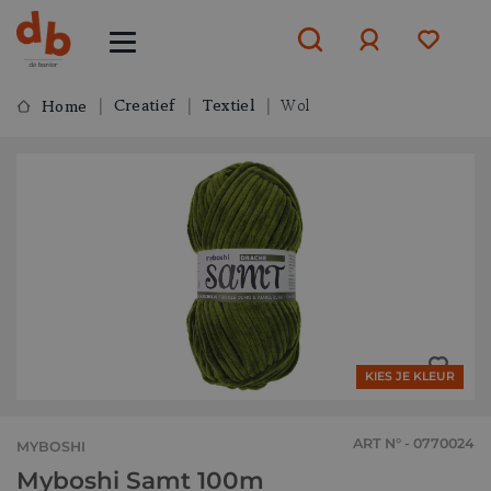
Creatief
Textiel
Wol
Home
Aanmelden
of
aanmelden
KIES JE KLEUR
ART N° - 0770024
MYBOSHI
Myboshi Samt 100m