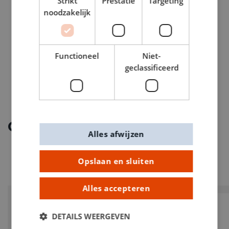
Strikt
Prestatie
Targeting
ARTIKELNUMMER
noodzakelijk
0770024
Functioneel
Niet-
geclassificeerd
Ontdek meer
Alles afwijzen
Opslaan en sluiten
Alles accepteren
DETAILS WEERGEVEN