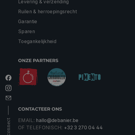
Levering & verzending
Ruilen & herroepingsrecht
Garantie
Sparen
Toegankelijkheid
ONZE PARTNERS
CONTACTEER ONS
EMAIL:
hallo@debanier.be
connect
OF TELEFONISCH:
+32 3 270 04 44