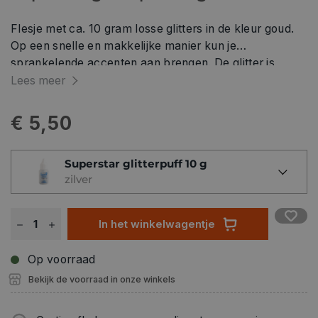
Flesje met ca. 10 gram losse glitters in de kleur goud.
Op een snelle en makkelijke manier kun je
sprankelende accenten aan brengen. De glitter is
geschikt voor zowel de huid als het haar. De Sparkling
Lees meer
Glitter heeft een holografisch effect en kan direct
worden aangebracht.
€ 5,50
Superstar glitterpuff 10 g
zilver
In het winkelwagentje
Op voorraad
Bekijk de voorraad in onze winkels