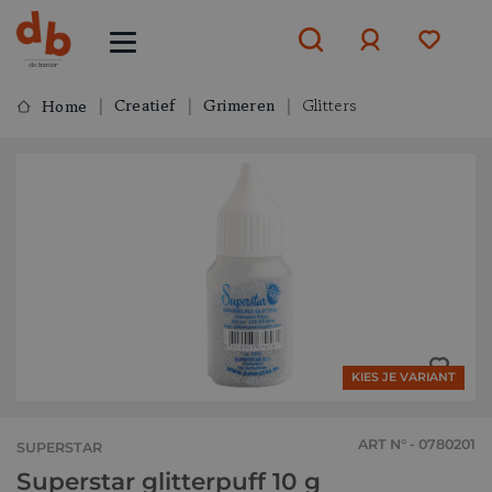
Creatief
Grimeren
Glitters
Home
Aanmelden
of
aanmelden
KIES JE VARIANT
ART N° - 0780201
SUPERSTAR
Superstar glitterpuff 10 g