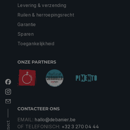
Levering & verzending
Ruilen & herroepingsrecht
Garantie
Sparen
Toegankelijkheid
ONZE PARTNERS
CONTACTEER ONS
EMAIL:
hallo@debanier.be
connect
OF TELEFONISCH:
+32 3 270 04 44