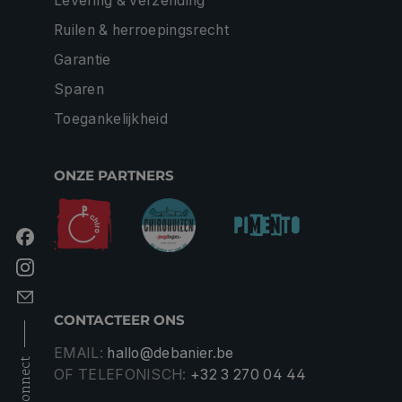
Levering & verzending
Ruilen & herroepingsrecht
Garantie
Sparen
Toegankelijkheid
ONZE PARTNERS
CONTACTEER ONS
EMAIL:
hallo@debanier.be
connect
OF TELEFONISCH:
+32 3 270 04 44