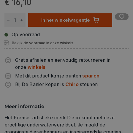
€ 16,10
satijnlint
1 naald
1 draaddoorhaler
In het winkelwagentje
1 stap-voor-stap instructieboekje in kleur.
Op voorraad
Bekijk de voorraad in onze winkels
Gratis afhalen en eenvoudig retourneren in
onze
winkels
Met dit product kan je punten
sparen
Bij De Banier kopen is
Chiro
steunen
Meer informatie
Het Franse, artistieke merk Djeco komt met deze
prachtige onderwaterwereldset. Je maakt de
grappigste dierenhangers en inspirerendste creaties