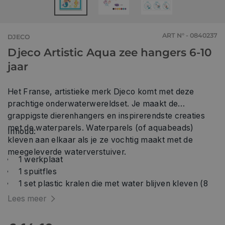
ART N° - 0840237
DJECO
Djeco Artistic Aqua zee hangers 6-10
jaar
Het Franse, artistieke merk Djeco komt met deze
prachtige onderwaterwereldset. Je maakt de
grappigste dierenhangers en inspirerendste creaties
met de waterparels. Waterparels (of aquabeads)
Inhoud:
kleven aan elkaar als je ze vochtig maakt met de
meegeleverde waterverstuiver.
1 werkplaat
1 spuitfles
1 set plastic kralen die met water blijven kleven (8
kleuren)
Lees meer
kralen en bedeltjes
doorzichtig elastisch draad