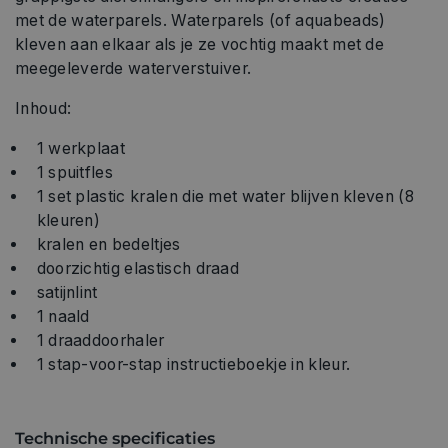
met de waterparels. Waterparels (of aquabeads)
kleven aan elkaar als je ze vochtig maakt met de
meegeleverde waterverstuiver.
Inhoud:
1 werkplaat
1 spuitfles
1 set plastic kralen die met water blijven kleven (8
kleuren)
kralen en bedeltjes
doorzichtig elastisch draad
satijnlint
1 naald
1 draaddoorhaler
1 stap-voor-stap instructieboekje in kleur.
Technische specificaties