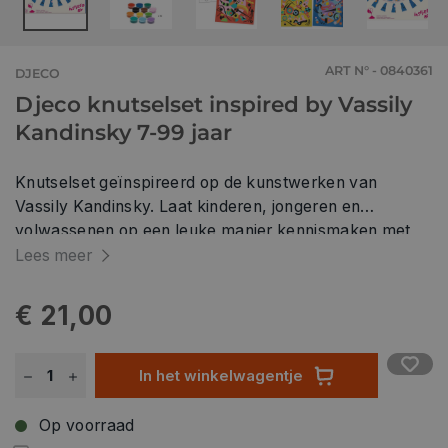
ART N° - 0840361
DJECO
Djeco knutselset inspired by Vassily
Kandinsky 7-99 jaar
Knutselset geïnspireerd op de kunstwerken van
Vassily Kandinsky. Laat kinderen, jongeren en
volwassenen op een leuke manier kennismaken met
kunst en kunstenaars met de knutselpakketen
Lees meer
'Inspired by'. Maak van de lege schilderijen met
abstracte vormen echte zandkunstwerken. Volg de
€ 21,00
instructies en laat de kleuren voor zich spreken! Of
kies voor eigen kleurencombinaties en maak unieke
werkjes. Inhoud: 4 lege zandschilderijen (20x20cm); 12
In het winkelwagentje
potjes met gekleurd zand, 1 kunstof spateltje om het
zand makkelijker aan te brengen, een instructieboekje
Op voorraad
met extra uitleg over de kunstenaar en zijn stroming.