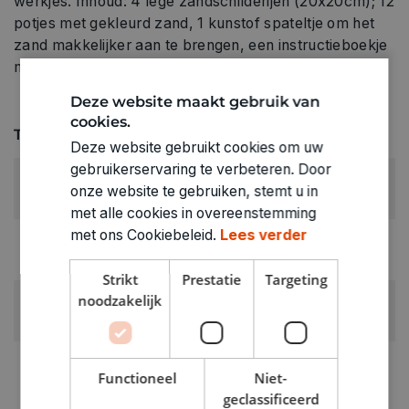
werkjes. Inhoud: 4 lege zandschilderijen (20x20cm); 12
potjes met gekleurd zand, 1 kunstof spateltje om het
zand makkelijker aan te brengen, een instructieboekje
met extra uitleg over de kunstenaar en zijn stroming.
Deze website maakt gebruik van
cookies.
Technische specificaties
Deze website gebruikt cookies om uw
gebruikerservaring te verbeteren. Door
LEEFTIJD VANAF:
onze website te gebruiken, stemt u in
7+
met alle cookies in overeenstemming
met ons Cookiebeleid.
Lees verder
RUBRIEK:
Pakketten & koffers
Strikt
Prestatie
Targeting
noodzakelijk
GEWICHT
0.516kg
ARTIKELNUMMER
Functioneel
Niet-
0840361
geclassificeerd