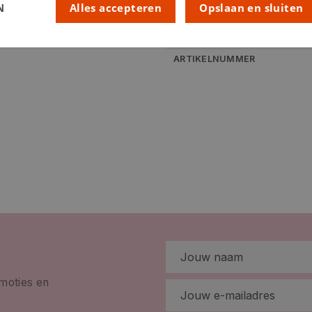
LEEFTIJD VANAF:
N
Alles accepteren
Opslaan en sluiten
RUBRIEK:
GEWICHT
ARTIKELNUMMER
omoties en