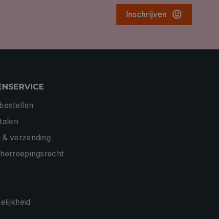
Inschrijven
ENSERVICE
 bestellen
etalen
 & verzending
 herroepingsrecht
lijkheid