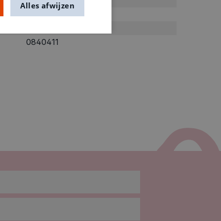
6+
Alles afwijzen
Pakketten & koffers
0.14kg
0840411