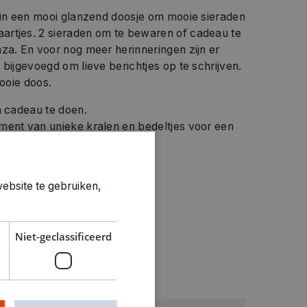
s in een mooi glanzend doosje om mooie sieraden
rtjes. 2 sieraden om te bewaren of cadeau te
za. En voor nog meer herinneringen zijn er
 bijgevoegd om lieve berichtjes op te schrijven.
mooie doos.
m cadeau te doen.
ment van unieke kralen en bedeltjes voor een
 2 zakjes van organza.
n te doen.
ebsite te gebruiken,
eur met alleen afbeeldingen.
Niet-geclassificeerd
ties