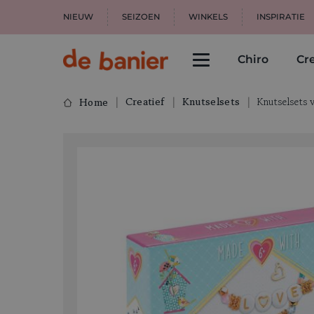
NIEUW
SEIZOEN
WINKELS
INSPIRATIE
Chiro
Cre
Creatief
Knutselsets
Knutselsets 
Home