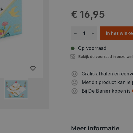
Activiteit om alleen of same
Een boekje met uitleg in kl
€ 16,95
In het wink
Op voorraad
Bekijk de voorraad in onze win
Gratis afhalen en eenv
Met dit product kan je
Bij De Banier kopen is
Meer informatie