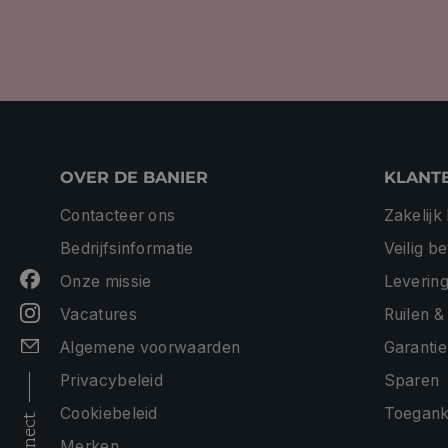
OVER DE BANIER
KLANT
Contacteer ons
Zakelijk
Bedrijfsinformatie
Veilig b
Onze missie
Levering
Vacatures
Ruilen &
Algemene voorwaarden
Garantie
Privacybeleid
Sparen
Cookiebeleid
Toeganke
connect
Merken