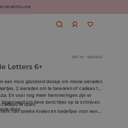
ELIJK BESTELLEN
Aanmelden
of
aanmelden
ART N° - 0840411
e Letters 6+
s in een mooi glanzend doosje om mooie sieraden
rtjes. 2 sieraden om te bewaren of cadeau te
za. En voor nog meer herinneringen zijn er
 bijgevoegd om lieve berichtjes op te schrijven.
m cadeau te doen.
mooie doos.
ment van unieke kralen en bedeltjes voor een
 2 zakjes van organza.