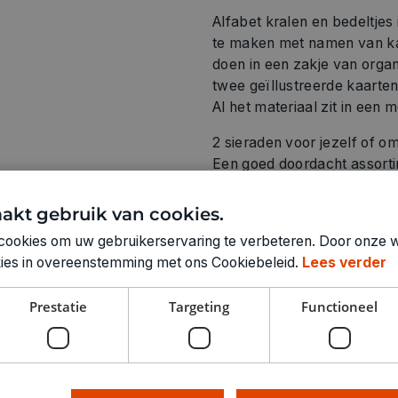
Alfabet kralen en bedeltje
te maken met namen van kaa
doen in een zakje van organ
twee geïllustreerde kaarten
Al het materiaal zit in een 
2 sieraden voor jezelf of o
Een goed doordacht assorti
altijd geslaagd resultaat.
2 geïllustreerde kaarten en
akt gebruik van cookies.
Activiteit om alleen of same
cookies om uw gebruikerservaring te verbeteren. Door onze w
Een boekje met uitleg in kl
okies in overeenstemming met ons Cookiebeleid.
Lees verder
Prestatie
Targeting
Functioneel
Technische specifica