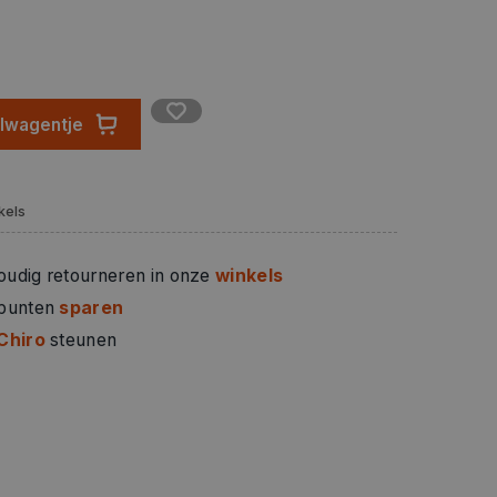
n te doen.
eur met alleen afbeeldingen.
elwagentje
kels
oudig retourneren in onze
winkels
 punten
sparen
Chiro
steunen