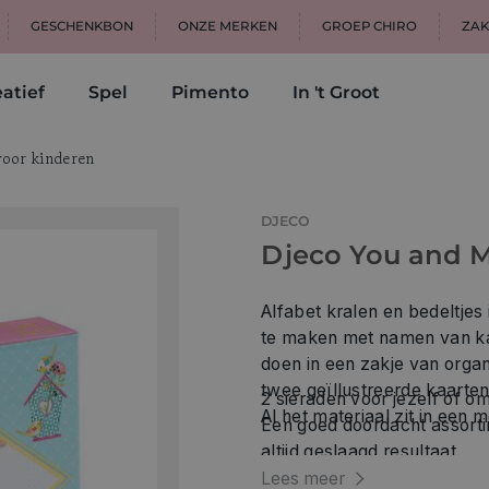
GESCHENKBON
ONZE MERKEN
GROEP CHIRO
ZAK
atief
Spel
Pimento
In 't Groot
voor kinderen
DJECO
Djeco You and M
Alfabet kralen en bedeltje
te maken met namen van kaa
doen in een zakje van organ
twee geïllustreerde kaarten
2 sieraden voor jezelf of o
Al het materiaal zit in een 
Een goed doordacht assorti
altijd geslaagd resultaat.
2 geïllustreerde kaarten en
Lees meer