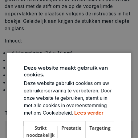
dan vast met de stift om ze op de voorgelijmde
oppervlakken te plaatsen volgens de instructies in het
boekje. Geleidelijk aan krijgen de stukken meer diepte
en glans.
Inhoud:
4 kleurplaten (14 x 16 cm)
6 tubes mini-strassteentjes in verschillende kleuren
Deze website maakt gebruik van
1 sorteerlade
cookies.
1 blok was
1 gereedschap om de diamantjes te plaatsen
Deze website gebruikt cookies om uw
1 stap-voor-stap instructieboekje in kleur.
gebruikerservaring te verbeteren. Door
onze website te gebruiken, stemt u in
met alle cookies in overeenstemming
Technische specificaties
met ons Cookiebeleid.
Lees verder
LEEFTIJD VANAF:
Strikt
Prestatie
Targeting
7+
noodzakelijk