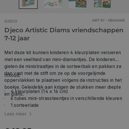
ART N° - 0840468
DJECO
Djeco Artistic Diams vriendschappen
7-12 jaar
Met deze kit kunnen kinderen 4 kleurplaten versieren
met een veelheid van mini-diamantjes. De kinderen
gieten de ministraaltjes in de sorteerbak en pakken ze
dan vast met de stift om ze op de voorgelijmde
Inhoud:
oppervlakken te plaatsen volgens de instructies in het
boekje. Geleidelijk aan krijgen de stukken meer diepte
4 kleurplaten (14 x 16 cm)
en glans.
6 tubes mini-strassteentjes in verschillende kleuren
1 sorteerlade
1 blok was
Lees meer
1 gereedschap om de diamantjes te plaatsen
1 stap-voor-stap instructieboekje in kleur.