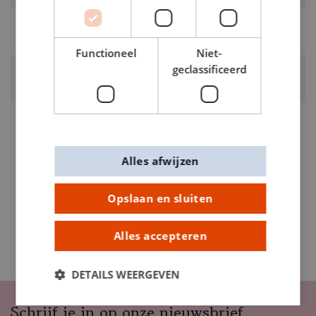
RUBRIEK:
Pakketten & koffers
Functioneel
Niet-
geclassificeerd
GEWICHT
0.29kg
ARTIKELNUMMER
0840468
Alles afwijzen
Opslaan en sluiten
Alles accepteren
DETAILS WEERGEVEN
Schrijf je in op onze nieuwsbrief