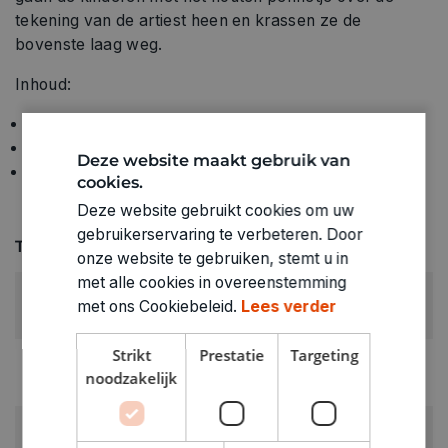
tekening van de artiest heen en krassen ze de
bovenste laag weg.
Inhoud:
4 kraskaarten (15 x 20 cm)
1 houten pen met dubbele punt
Deze website maakt gebruik van
1 stap-voor-stap instructieboekje in kleur.
cookies.
Deze website gebruikt cookies om uw
gebruikerservaring te verbeteren. Door
Technische specificaties
onze website te gebruiken, stemt u in
met alle cookies in overeenstemming
LEEFTIJD VANAF:
met ons Cookiebeleid.
Lees verder
6+
Strikt
Prestatie
Targeting
RUBRIEK:
noodzakelijk
Pakketten & koffers
GEWICHT