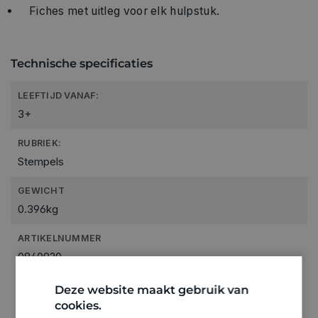
Fiches met uitleg voor elk hulpstuk.
Technische specificaties
LEEFTIJD VANAF:
3+
RUBRIEK:
Stempels
GEWICHT
0.396kg
ARTIKELNUMMER
0840920
Deze website maakt gebruik van
cookies.