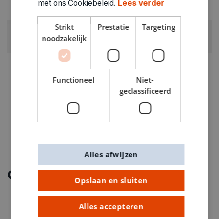
met ons Cookiebeleid.
Lees verder
Speelgoed jonge kinderen
Strikt
Prestatie
Targeting
GEWICHT
noodzakelijk
0.255kg
ARTIKELNUMMER
0961056
Functioneel
Niet-
geclassificeerd
Alles afwijzen
Ontdek meer
Opslaan en sluiten
Alles accepteren