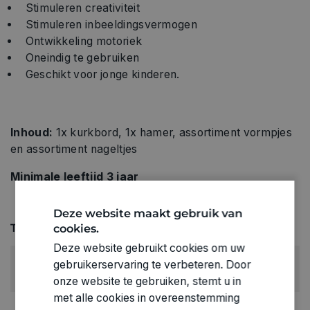
Stimuleren creativiteit
Stimuleren inbeeldingsvermogen
Ontwikkeling motoriek
Oneindig te gebruiken
Geschikt voor jonge kinderen.
Inhoud:
1x kurkbord, 1x hamer, assortiment vormpjes
en assortiment nageltjes
Minimale leeftijd 3 jaar
Deze website maakt gebruik van
Technische specificaties
cookies.
Deze website gebruikt cookies om uw
LEEFTIJD VANAF:
gebruikerservaring te verbeteren. Door
3+
onze website te gebruiken, stemt u in
met alle cookies in overeenstemming
RUBRIEK: