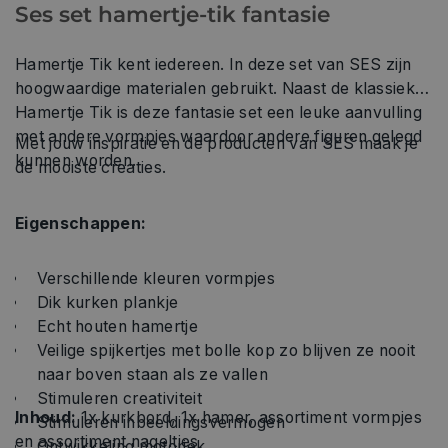
Ses set hamertje-tik fantasie
Hamertje Tik kent iedereen. In deze set van SES zijn
hoogwaardige materialen gebruikt. Naast de klassieke
Hamertje Tik is deze fantasie set een leuke aanvulling
met andere vormpjes waardoor andere figuren gelegd
Met jouw inspiratie en de producten van SES maak je
kunnen worden.
de mooiste creaties.
Eigenschappen:
Verschillende kleuren vormpjes
Dik kurken plankje
Echt houten hamertje
Veilige spijkertjes met bolle kop zo blijven ze nooit
naar boven staan als ze vallen
Stimuleren creativiteit
Inhoud:
1x kurkbord, 1x hamer, assortiment vormpjes
Stimuleren inbeeldingsvermogen
en assortiment nageltjes
Ontwikkeling motoriek