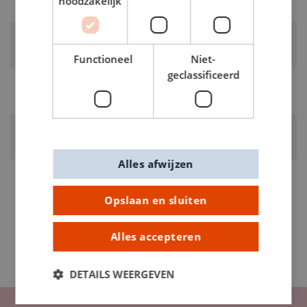
noodzakelijk
ecru
RUBRIEK:
Katoenkoord
Functioneel
Niet-
geclassificeerd
GEWICHT
0.2kg
ARTIKELNUMMER
1010100
Alles afwijzen
Opslaan en sluiten
Alles accepteren
DETAILS WEERGEVEN