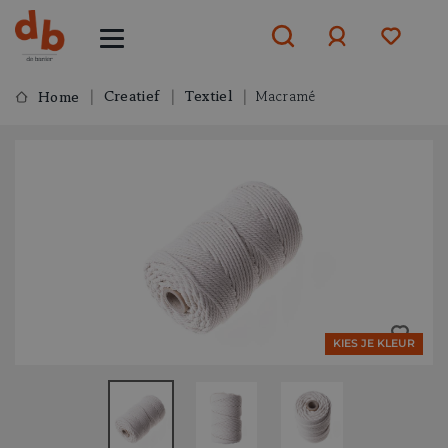
Creatief
Textiel
Macramé
Home
Aanmelden
of
aanmelden
KIES JE KLEUR