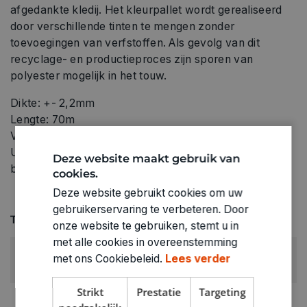
afgedankte kledij. Het kleurpallet wordt gerealiseerd
door verschillende tinten te mengen zonder
toevoegingen van verfstoffen. Als gevolg van dit
recyclage- en productieproces zijn sporen van
polyester mogelijk in het touw.
Dikte: +- 2,2mm
Lengte: 70m
Vochtbestendigheid: groot absorberend vermogen
UV-bestendig: verkleurt en verzwakt niet door
Deze website maakt gebruik van
blootstelling aan zonlicht.
cookies.
Deze website gebruikt cookies om uw
gebruikerservaring te verbeteren. Door
Technische specificaties
onze website te gebruiken, stemt u in
met alle cookies in overeenstemming
KLEUR:
met ons Cookiebeleid.
Lees verder
Beige
Strikt
Prestatie
Targeting
LEVERANCIERSKLEUR: