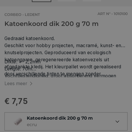
ART N° - 1010100
CORBEO - LEDENT
Katoenkoord dik 200 g 70 m
Gedraaid katoenkoord.
Geschikt voor hobby projecten, macramé, kunst- en
knutselprojecten. Geproduceerd van ecologisch
katoengaren, geregenereerde katoenvezels uit
Dikte: +- 2,2mm
afgedankte kledij. Het kleurpallet wordt gerealiseerd
Lengte: 70m
door verschillende tinten te mengen zonder
Vochtbestendigheid: groot absorberend vermogen
toevoegingen van verfstoffen. Als gevolg van dit
UV-bestendig: verkleurt en verzwakt niet door
Lees meer
recyclage- en productieproces zijn sporen van
blootstelling aan zonlicht.
polyester mogelijk in het touw.
€ 7,75
Katoenkoord dik 200 g 70 m
ecru