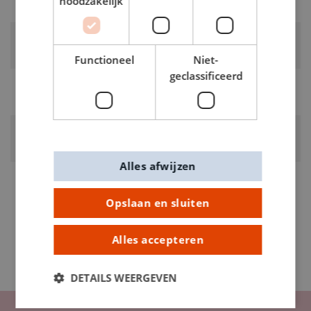
noodzakelijk
donkergrijs
RUBRIEK:
Katoenkoord
Functioneel
Niet-
geclassificeerd
GEWICHT
0.2kg
ARTIKELNUMMER
1010138
Alles afwijzen
Opslaan en sluiten
Alles accepteren
DETAILS WEERGEVEN