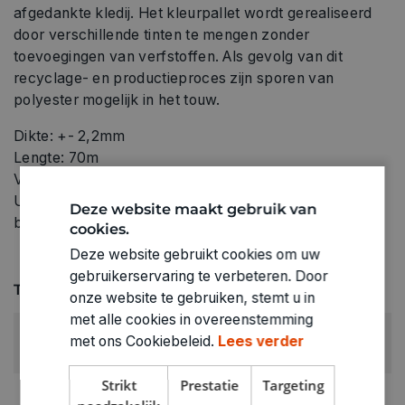
afgedankte kledij. Het kleurpallet wordt gerealiseerd
door verschillende tinten te mengen zonder
toevoegingen van verfstoffen. Als gevolg van dit
recyclage- en productieproces zijn sporen van
polyester mogelijk in het touw.
Dikte: +- 2,2mm
Lengte: 70m
Vochtbestendigheid: groot absorberend vermogen
UV-bestendig: verkleurt en verzwakt niet door
Deze website maakt gebruik van
blootstelling aan zonlicht.
cookies.
Deze website gebruikt cookies om uw
gebruikerservaring te verbeteren. Door
Technische specificaties
onze website te gebruiken, stemt u in
met alle cookies in overeenstemming
KLEUR:
met ons Cookiebeleid.
Lees verder
Grijs
Strikt
Prestatie
Targeting
LEVERANCIERSKLEUR: