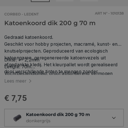
ART N° - 1010138
CORBEO - LEDENT
Katoenkoord dik 200 g 70 m
Gedraaid katoenkoord.
Geschikt voor hobby projecten, macramé, kunst- en
knutselprojecten. Geproduceerd van ecologisch
katoengaren, geregenereerde katoenvezels uit
Dikte: +- 2,2mm
afgedankte kledij. Het kleurpallet wordt gerealiseerd
Lengte: 70m
door verschillende tinten te mengen zonder
Vochtbestendigheid: groot absorberend vermogen
toevoegingen van verfstoffen. Als gevolg van dit
UV-bestendig: verkleurt en verzwakt niet door
Lees meer
recyclage- en productieproces zijn sporen van
blootstelling aan zonlicht.
polyester mogelijk in het touw.
€ 7,75
Katoenkoord dik 200 g 70 m
donkergrijs