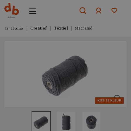
Creatief
Textiel
Macramé
Home
Aanmelden
of
aanmelden
KIES JE KLEUR