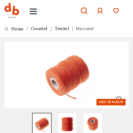
Creatief
Textiel
Macramé
Home
Aanmelden
of
aanmelden
KIES JE KLEUR