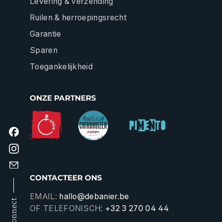
Levering & verzending
Ruilen & herroepingsrecht
Garantie
Sparen
Toegankelijkheid
ONZE PARTNERS
CONTACTEER ONS
EMAIL:
hallo@debanier.be
connect
OF TELEFONISCH:
+32 3 270 04 44