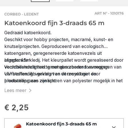
ART N° - 1010176
CORBEO - LEDENT
Katoenkoord fijn 3-draads 65 m
Gedraaid katoenkoord.
Geschikt voor hobby projecten, macramé, kunst- en
knutselprojecten. Geproduceerd van ecologisch
katoengaren, geregenereerde katoenvezels uit
afgedankte kledij. Het kleurpallet wordt gerealiseerd door
Lengte: 65m
verschillende tinten te mengen zonder toevoegingen van
Vochtbestendigheid: groot absorberend vermogen
verfstoffen. Als gevolg van dit recyclage- en
UV-bestendig: verkleurt en verzwakt niet door
productieproces zijn sporen van polyester mogelijk in het
blootstelling aan zonlicht.
touw.
Lees meer
€ 2,25
Katoenkoord fijn 3-draads 65 m