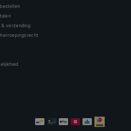
 bestellen
etalen
 & verzending
 herroepingsrecht
lijkheid