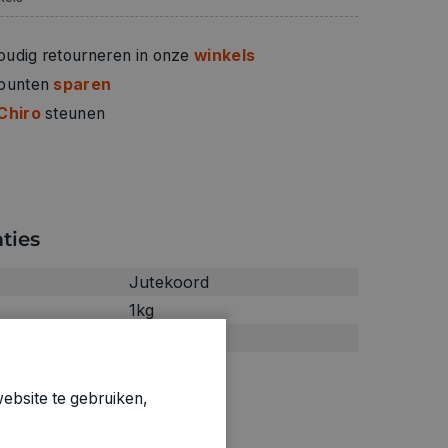
oudig retourneren in onze
winkels
 punten
sparen
Chiro
steunen
ties
Jutekoord
1kg
1010230
ebsite te gebruiken,