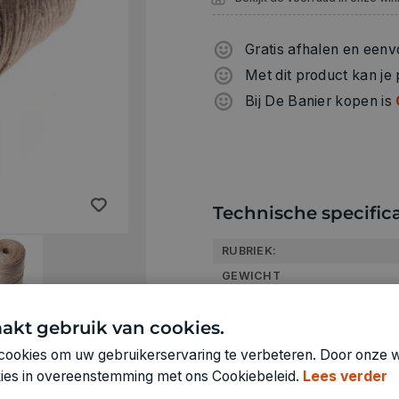
Gratis afhalen en eenv
Met dit product kan je
Bij De Banier kopen is
Technische specifica
RUBRIEK:
GEWICHT
ARTIKELNUMMER
akt gebruik van cookies.
cookies om uw gebruikerservaring te verbeteren. Door onze w
okies in overeenstemming met ons Cookiebeleid.
Lees verder