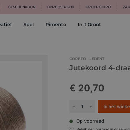
GESCHENKBON
ONZE MERKEN
GROEP CHIRO
ZAK
atief
Spel
Pimento
In 't Groot
CORBEO - LEDENT
Jutekoord 4-dra
€ 20,70
In het wink
Op voorraad
Bekijk de voorraad in onze win