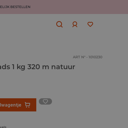
ELIJK BESTELLEN
Aanmelden
of
aanmelden
ART N° - 1010230
ads 1 kg 320 m natuur
elwagentje
kels