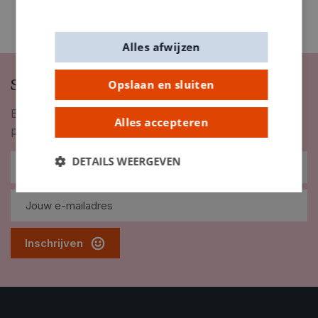
Alles afwijzen
Schrijf je in op onze nieuwsbrief
Opslaan en sluiten
Blijf op de hoogte van nieuwigheden, inspiratie,
Alles accepteren
promoties en meer!
DETAILS WEERGEVEN
Inschrijven