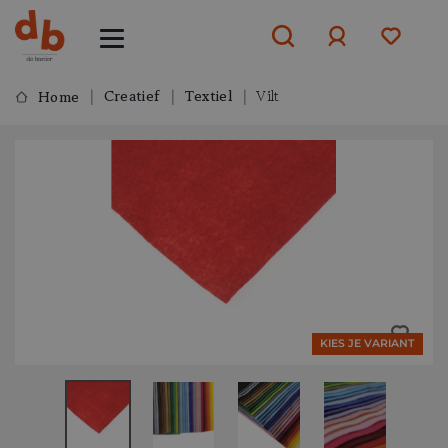
Creatief
Textiel
Vilt
Home
Aanmelden
of
aanmelden
KIES JE VARIANT