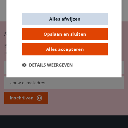
Alles afwijzen
Schrijf je in op onze nieuwsbrief
Opslaan en sluiten
Blijf op de hoogte van nieuwigheden, inspiratie,
Alles accepteren
promoties en meer!
DETAILS WEERGEVEN
Inschrijven