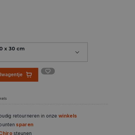
20 x 30 cm
elwagentje
kels
oudig retourneren in onze
winkels
 punten
sparen
Chiro
steunen