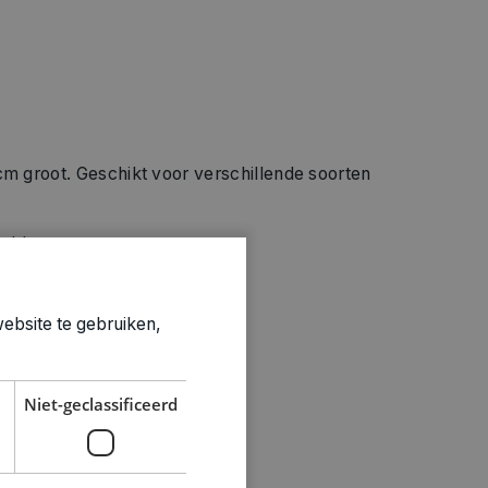
cm groot. Geschikt voor verschillende soorten
e kleuren.
ne variant.
ebsite te gebruiken,
Niet-geclassificeerd
ties