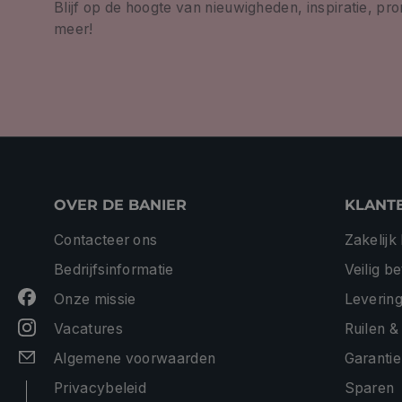
Blijf op de hoogte van nieuwigheden, inspiratie, pr
meer!
OVER DE BANIER
KLANT
Contacteer ons
Zakelijk
Bedrijfsinformatie
Veilig b
Onze missie
Levering
Vacatures
Ruilen &
Algemene voorwaarden
Garantie
Privacybeleid
Sparen