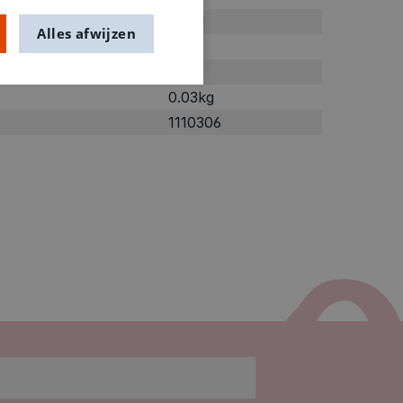
Rood
Alles afwijzen
rood
Vilt
0.03kg
1110306