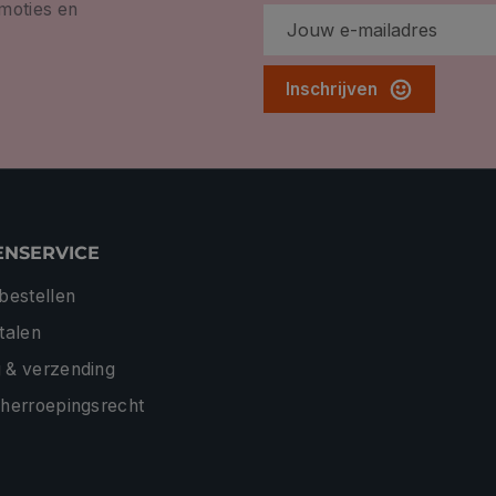
omoties en
Inschrijven
ENSERVICE
 bestellen
etalen
 & verzending
 herroepingsrecht