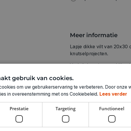
Meer informatie
Lapje dikke vilt van 20x30 
knutselprojecten.
Verkrijgbaar in verschillend
Ook verkrijgbaar in een dun
akt gebruik van cookies.
cookies om uw gebruikerservaring te verbeteren. Door onze w
100% polyester
okies in overeenstemming met ons Cookiebeleid.
Lees verder
Prestatie
Targeting
Functioneel
Technische specifica