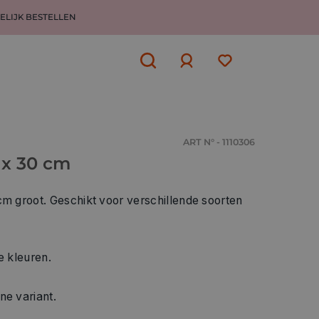
ELIJK BESTELLEN
Aanmelden
of
aanmelden
ART N° - 1110306
 x 30 cm
cm groot. Geschikt voor verschillende soorten
e kleuren.
ne variant.