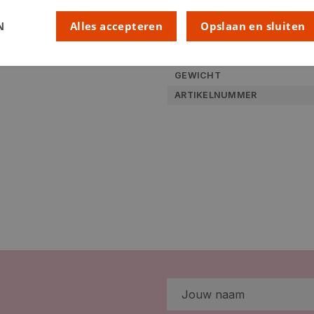
KLEUR:
N
Alles accepteren
Opslaan en sluiten
LEVERANCIERSKLEUR:
RUBRIEK:
GEWICHT
ARTIKELNUMMER