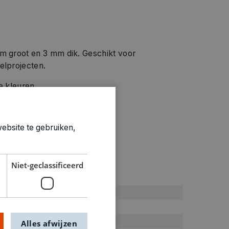
cm groot en 3 mm dik. Geschikt voor
elprojecten.
e kleuren.
ebsite te gebruiken,
Niet-geclassificeerd
ties
Rood
rood
Vilt
Alles afwijzen