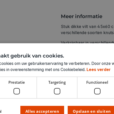
Meer informatie
Stuk dikke vilt van 45x60 
verschillende soorten knuts
Verkrijgbaar in verschillend
100% polyester
akt gebruik van cookies.
cookies om uw gebruikerservaring te verbeteren. Door onze w
okies in overeenstemming met ons Cookiebeleid.
Lees verder
Prestatie
Targeting
Functioneel
Technische specifica
KLEUR:
LEVERANCIERSKLEUR:
RUBRIEK:
N
Alles accepteren
Opslaan en sluiten