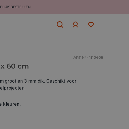
ELIJK BESTELLEN
Aanmelden
of
aanmelden
ART N° - 1110406
 x 60 cm
cm groot en 3 mm dik. Geschikt voor
elprojecten.
e kleuren.