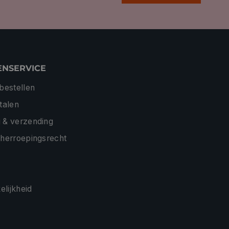
ENSERVICE
 bestellen
etalen
 & verzending
 herroepingsrecht
lijkheid