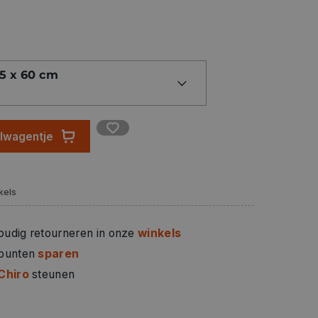
45 x 60 cm
elwagentje
kels
oudig retourneren in onze
winkels
 punten
sparen
Chiro
steunen