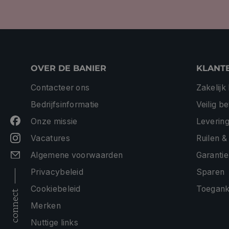
OVER DE BANIER
KLANT
Contacteer ons
Zakelijk
Bedrijfsinformatie
Veilig b
Onze missie
Levering
Vacatures
Ruilen &
Algemene voorwaarden
Garantie
Privacybeleid
Sparen
Cookiebeleid
Toeganke
connect
Merken
Nuttige links