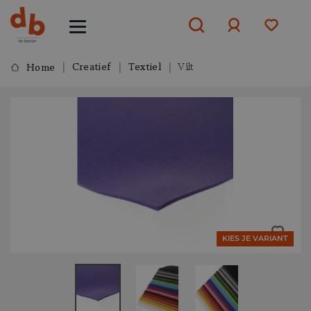
Creatief
Textiel
Vilt
Home
Aanmelden
of
aanmelden
KIES JE VARIANT