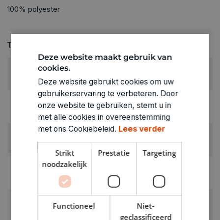
100% polyester
Technische specificaties
Deze website maakt gebruik van
cookies.
KLEUR:
Paars
Deze website gebruikt cookies om uw
gebruikerservaring te verbeteren. Door
LEVERANCIERSKLEUR:
onze website te gebruiken, stemt u in
Violet
met alle cookies in overeenstemming
met ons Cookiebeleid.
Lees verder
RUBRIEK:
Vilt
Strikt
Prestatie
Targeting
noodzakelijk
GEWICHT
0.184kg
ARTIKELNUMMER
Functioneel
Niet-
1110410
geclassificeerd