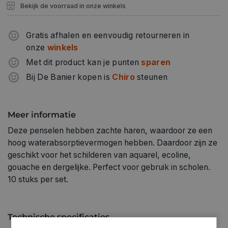
Bekijk de voorraad in onze winkels
Gratis afhalen en eenvoudig retourneren in
onze
winkels
Met dit product kan je punten
sparen
Bij De Banier kopen is
Chiro
steunen
Meer informatie
Deze penselen hebben zachte haren, waardoor ze een
hoog waterabsorptievermogen hebben. Daardoor zijn ze
geschikt voor het schilderen van aquarel, ecoline,
gouache en dergelijke. Perfect voor gebruik in scholen.
10 stuks per set.
Technische specificaties