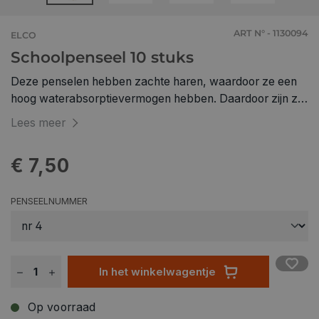
ART N° - 1130094
ELCO
Schoolpenseel 10 stuks
Deze penselen hebben zachte haren, waardoor ze een
hoog waterabsorptievermogen hebben. Daardoor zijn ze
geschikt voor het schilderen van aquarel, ecoline,
Lees meer
gouache en dergelijke. Perfect voor gebruik in scholen.
10 stuks per set.
€ 7,50
PENSEELNUMMER
In het winkelwagentje
Op voorraad