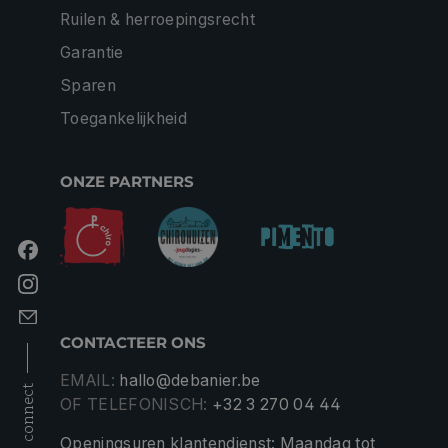
Ruilen & herroepingsrecht
Garantie
Sparen
Toegankelijkheid
ONZE PARTNERS
CONTACTEER ONS
EMAIL:
hallo@debanier.be
connect
OF TELEFONISCH:
+32 3 270 04 44
Openingsuren klantendienst: Maandag tot