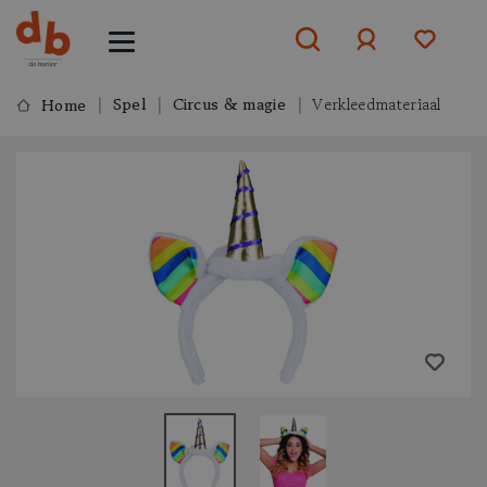
Spel
Circus & magie
Verkleedmateriaal
Home
Aanmelden
of
aanmelden