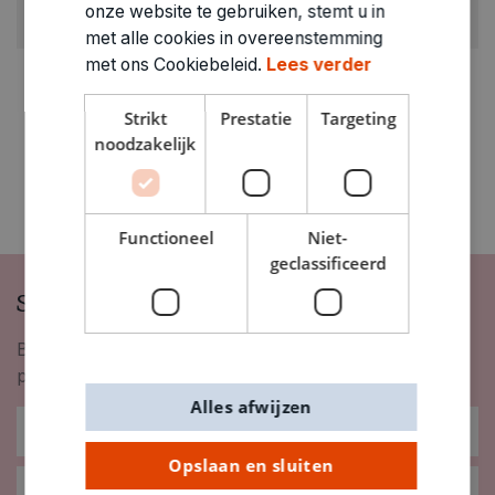
onze website te gebruiken, stemt u in
1140298
met alle cookies in overeenstemming
met ons Cookiebeleid.
Lees verder
Strikt
Prestatie
Targeting
noodzakelijk
Functioneel
Niet-
geclassificeerd
Schrijf je in op onze nieuwsbrief
Blijf op de hoogte van nieuwigheden, inspiratie,
promoties en meer!
Alles afwijzen
Opslaan en sluiten