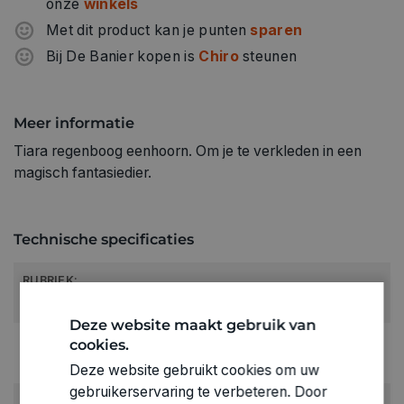
onze
winkels
Met dit product kan je punten
sparen
Bij De Banier kopen is
Chiro
steunen
Meer informatie
Tiara regenboog eenhoorn. Om je te verkleden in een
magisch fantasiedier.
Technische specificaties
RUBRIEK:
Hoofddeksels
Deze website maakt gebruik van
GEWICHT
cookies.
0.03kg
Deze website gebruikt cookies om uw
gebruikerservaring te verbeteren. Door
ARTIKELNUMMER