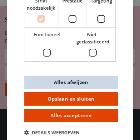
Strikt
Prestatie
Targeting
noodzakelijk
Schrijf je in op onze nieuwsbrief
Blijf op de hoogte van nieuwigheden, inspiratie,
Functioneel
Niet-
promoties en meer!
geclassificeerd
Alles afwijzen
Inschrijven
Opslaan en sluiten
Alles accepteren
DETAILS WEERGEVEN
OVER DE BANIER