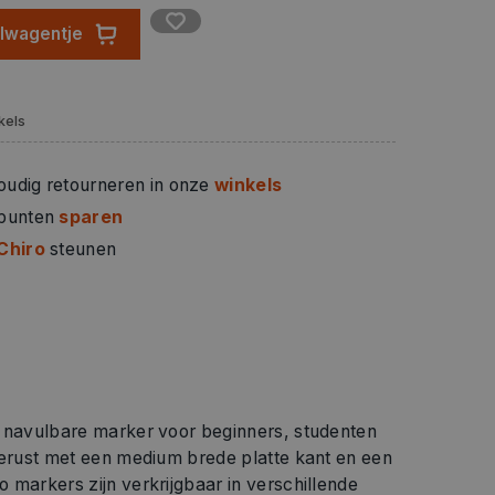
elwagentje
kels
oudig retourneren in onze
winkels
 punten
sparen
Chiro
steunen
e navulbare marker voor beginners, studenten
gerust met een medium brede platte kant en een
 markers zijn verkrijgbaar in verschillende