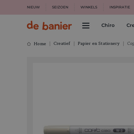
NIEUW
SEIZOEN
WINKELS
INSPIRATIE
Chiro
Cre
Creatief
Papier en Stationery
Cop
Home