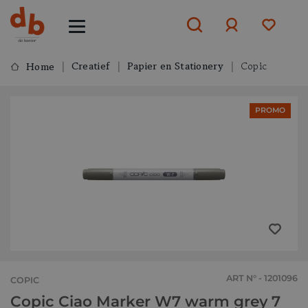
Creatief
Papier en Stationery
Copic
Home
Aanmelden
PROMO
of
aanmelden
ART N° - 1201096
COPIC
Copic Ciao Marker W7 warm grey 7