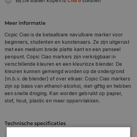
Bij De Banier kopen is
Chiro
steunen
Meer informatie
Copic Ciao is de betaalbare navulbare marker voor
beginners, studenten en kunstenaars. Ze zijn uitgerust
met een medium brede platte kant en een penseel
penpunt. Copic Ciao markers zijn verkrijgbaar in
verschillende kleuren en een kleurloze blender. De
kleuren kunnen gemengd worden op de ondergrond
(m.b.v. de blender) of over elkaar. Copic Ciao markers
zijn op basis van ethanol-alcohol, niet-giftig en hebben
een snelle droging. Kan worden gebruikt op papier,
stof, hout, plastic en meer oppervlakken.
Technische specificaties