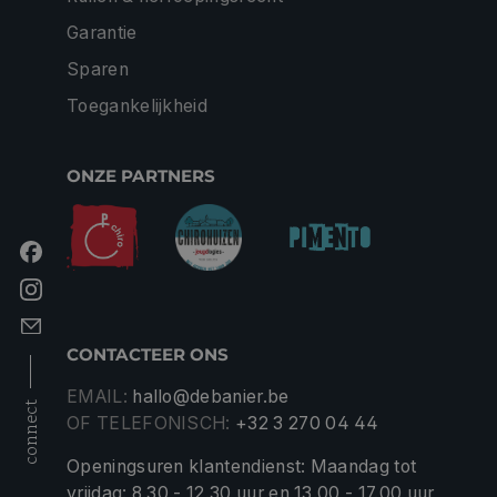
Garantie
Sparen
Toegankelijkheid
ONZE PARTNERS
CONTACTEER ONS
EMAIL:
hallo@debanier.be
connect
OF TELEFONISCH:
+32 3 270 04 44
Openingsuren klantendienst: Maandag tot
vrijdag: 8.30 - 12.30 uur en 13.00 - 17.00 uur