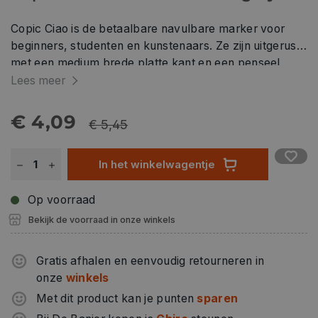
Copic Ciao is de betaalbare navulbare marker voor
beginners, studenten en kunstenaars. Ze zijn uitgerust
met een medium brede platte kant en een penseel
penpunt. Copic Ciao markers zijn verkrijgbaar in
Lees meer
verschillende kleuren en een kleurloze blender. De
kleuren kunnen gemengd worden op de ondergrond
€ 4,09
€ 5,45
(m.b.v. de blender) of over elkaar. Copic Ciao markers
zijn op basis van ethanol-alcohol, niet-giftig en hebben
In het winkelwagentje
een snelle droging. Kan worden gebruikt op papier,
stof, hout, plastic en meer oppervlakken.
Op voorraad
Bekijk de voorraad in onze winkels
Gratis afhalen en eenvoudig retourneren in
onze
winkels
Met dit product kan je punten
sparen