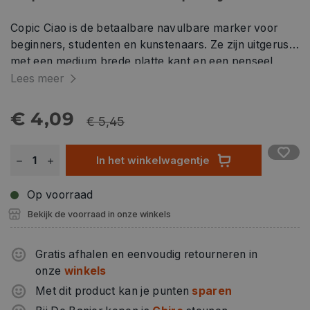
Copic Ciao is de betaalbare navulbare marker voor
beginners, studenten en kunstenaars. Ze zijn uitgerust
met een medium brede platte kant en een penseel
penpunt. Copic Ciao markers zijn verkrijgbaar in
Lees meer
verschillende kleuren en een kleurloze blender. De
kleuren kunnen gemengd worden op de ondergrond
€ 4,09
€ 5,45
(m.b.v. de blender) of over elkaar. Copic Ciao markers
zijn op basis van ethanol-alcohol, niet-giftig en hebben
In het winkelwagentje
een snelle droging. Kan worden gebruikt op papier,
stof, hout, plastic en meer oppervlakken.
Op voorraad
Bekijk de voorraad in onze winkels
Gratis afhalen en eenvoudig retourneren in
onze
winkels
Met dit product kan je punten
sparen