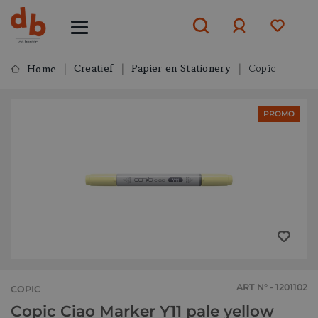
Creatief
Papier en Stationery
Copic
Home
Aanmelden
PROMO
of
aanmelden
ART N° - 1201102
COPIC
Copic Ciao Marker Y11 pale yellow