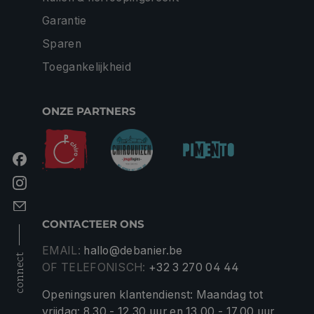
Garantie
Sparen
Toegankelijkheid
ONZE PARTNERS
CONTACTEER ONS
EMAIL:
hallo@debanier.be
connect
OF TELEFONISCH:
+32 3 270 04 44
Openingsuren klantendienst: Maandag tot
vrijdag: 8.30 - 12.30 uur en 13.00 - 17.00 uur