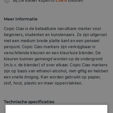
Bij De Banier kopen is
Chiro
steunen
Meer informatie
Copic Ciao is de betaalbare navulbare marker voor
beginners, studenten en kunstenaars. Ze zijn uitgerust
met een medium brede platte kant en een penseel
penpunt. Copic Ciao markers zijn verkrijgbaar in
verschillende kleuren en een kleurloze blender. De
kleuren kunnen gemengd worden op de ondergrond
(m.b.v. de blender) of over elkaar. Copic Ciao markers
zijn op basis van ethanol-alcohol, niet-giftig en hebben
een snelle droging. Kan worden gebruikt op papier,
stof, hout, plastic en meer oppervlakken.
Technische specificaties