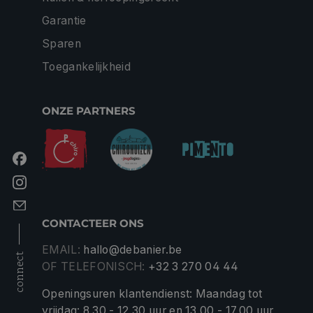
Garantie
Sparen
Toegankelijkheid
ONZE PARTNERS
CONTACTEER ONS
EMAIL:
hallo@debanier.be
connect
OF TELEFONISCH:
+32 3 270 04 44
Openingsuren klantendienst: Maandag tot
vrijdag: 8.30 - 12.30 uur en 13.00 - 17.00 uur