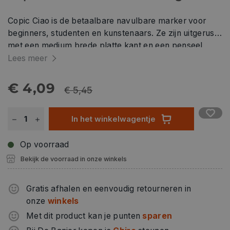
Copic Ciao is de betaalbare navulbare marker voor
beginners, studenten en kunstenaars. Ze zijn uitgerust
met een medium brede platte kant en een penseel
penpunt. Copic Ciao markers zijn verkrijgbaar in
Lees meer
verschillende kleuren en een kleurloze blender. De
kleuren kunnen gemengd worden op de ondergrond
€ 4,09
€ 5,45
(m.b.v. de blender) of over elkaar. Copic Ciao markers
zijn op basis van ethanol-alcohol, niet-giftig en hebben
In het winkelwagentje
een snelle droging. Kan worden gebruikt op papier,
stof, hout, plastic en meer oppervlakken.
Op voorraad
Bekijk de voorraad in onze winkels
Gratis afhalen en eenvoudig retourneren in
onze
winkels
Met dit product kan je punten
sparen