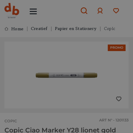
Creatief
Papier en Stationery
Copic
Home
Aanmelden
PROMO
of
aanmelden
ART N° - 1201133
COPIC
Copic Ciao Marker Y28 lionet gold