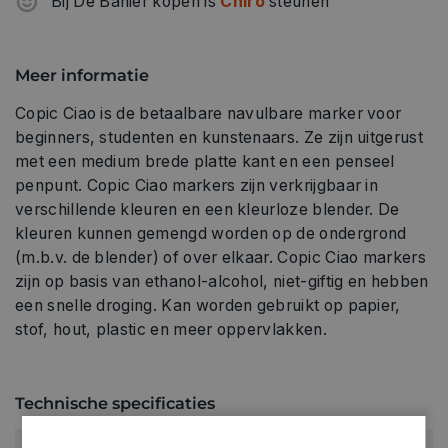
Bij De Banier kopen is
Chiro
steunen
Meer informatie
Copic Ciao is de betaalbare navulbare marker voor
beginners, studenten en kunstenaars. Ze zijn uitgerust
met een medium brede platte kant en een penseel
penpunt. Copic Ciao markers zijn verkrijgbaar in
verschillende kleuren en een kleurloze blender. De
kleuren kunnen gemengd worden op de ondergrond
(m.b.v. de blender) of over elkaar. Copic Ciao markers
zijn op basis van ethanol-alcohol, niet-giftig en hebben
een snelle droging. Kan worden gebruikt op papier,
stof, hout, plastic en meer oppervlakken.
Technische specificaties