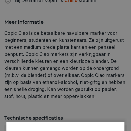
Bij De Banier kopen is
Chiro
steunen
Meer informatie
Copic Ciao is de betaalbare navulbare marker voor
beginners, studenten en kunstenaars. Ze zijn uitgerust
met een medium brede platte kant en een penseel
penpunt. Copic Ciao markers zijn verkrijgbaar in
verschillende kleuren en een kleurloze blender. De
kleuren kunnen gemengd worden op de ondergrond
(m.b.v. de blender) of over elkaar. Copic Ciao markers
zijn op basis van ethanol-alcohol, niet-giftig en hebben
een snelle droging. Kan worden gebruikt op papier,
stof, hout, plastic en meer oppervlakken.
Technische specificaties