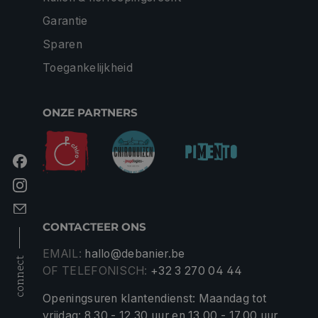
Garantie
Sparen
Toegankelijkheid
ONZE PARTNERS
CONTACTEER ONS
EMAIL:
hallo@debanier.be
connect
OF TELEFONISCH:
+32 3 270 04 44
Openingsuren klantendienst: Maandag tot
vrijdag: 8.30 - 12.30 uur en 13.00 - 17.00 uur