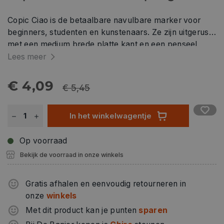
Copic Ciao is de betaalbare navulbare marker voor
beginners, studenten en kunstenaars. Ze zijn uitgerust
met een medium brede platte kant en een penseel
penpunt. Copic Ciao markers zijn verkrijgbaar in
Lees meer
verschillende kleuren en een kleurloze blender. De
kleuren kunnen gemengd worden op de ondergrond
€ 4,09
€ 5,45
(m.b.v. de blender) of over elkaar. Copic Ciao markers
zijn op basis van ethanol-alcohol, niet-giftig en hebben
In het winkelwagentje
een snelle droging. Kan worden gebruikt op papier,
stof, hout, plastic en meer oppervlakken.
Op voorraad
Bekijk de voorraad in onze winkels
Gratis afhalen en eenvoudig retourneren in
onze
winkels
Met dit product kan je punten
sparen