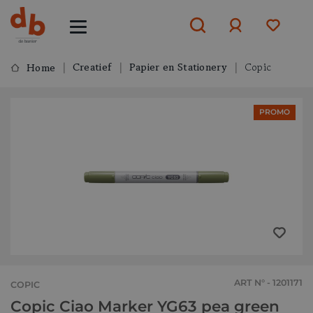
Creatief
Papier en Stationery
Copic
Home
Aanmelden
PROMO
of
aanmelden
ART N° - 1201171
COPIC
Copic Ciao Marker YG63 pea green