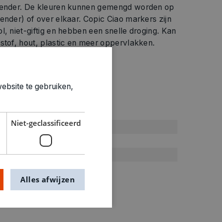
blender. De kleuren kunnen gemengd worden op
ender) of over elkaar. Copic Ciao markers zijn
l, niet-giftig en hebben een snelle droging. Kan
stof, hout, plastic en meer oppervlakken.
ebsite te gebruiken,
ties
Niet-geclassificeerd
Groen
Stiften
0.011kg
1207891
Alles afwijzen