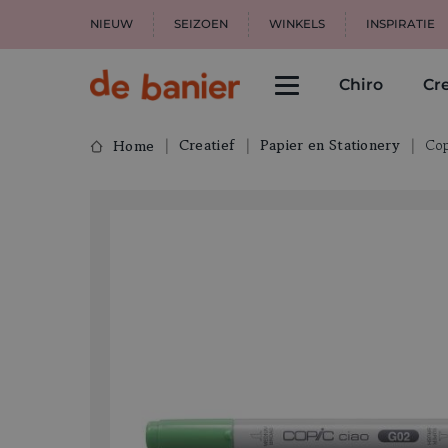
NIEUW
SEIZOEN
WINKELS
INSPIRATIE
Chiro
Cre
Creatief
Papier en Stationery
Cop
Home