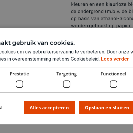
kleuren en een kleurloze 
de ondergrond (m.b.v. de bl
op basis van ethanol-alcoho
worden gebruikt op papier, 
akt gebruik van cookies.
cookies om uw gebruikerservaring te verbeteren. Door onze w
okies in overeenstemming met ons Cookiebeleid.
Lees verder
Technische specifica
Prestatie
Targeting
Functioneel
KLEUR:
RUBRIEK:
GEWICHT
ARTIKELNUMMER
N
Alles accepteren
Opslaan en sluiten