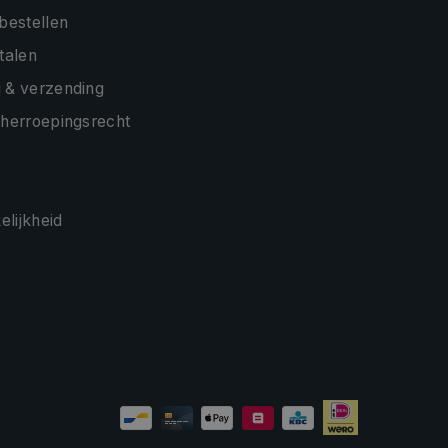
 bestellen
etalen
 & verzending
 herroepingsrecht
lijkheid