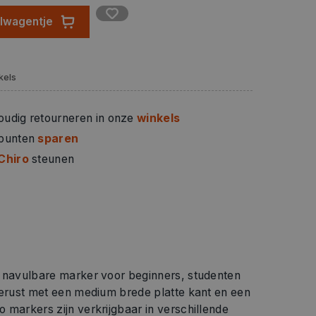
elwagentje
kels
oudig retourneren in onze
winkels
 punten
sparen
Chiro
steunen
e navulbare marker voor beginners, studenten
gerust met een medium brede platte kant en een
 markers zijn verkrijgbaar in verschillende