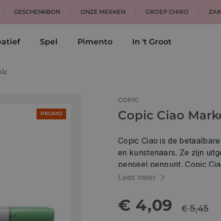
GESCHENKBON
ONZE MERKEN
GROEP CHIRO
ZAK
atief
Spel
Pimento
In 't Groot
ic
COPIC
Copic Ciao Mark
PROMO
Copic Ciao is de betaalbar
en kunstenaars. Ze zijn uitg
penseel penpunt. Copic Ciao marke
kleuren en een kleurloze blender. D
Lees meer
de ondergrond (m.b.v. de blender) of ove
op basis van ethanol-alcohol, niet-giftig en heb
€ 4,09
€ 5,45