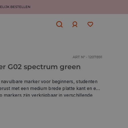
ELIJK BESTELLEN
Aanmelden
of
aanmelden
ART N° - 1207891
er G02 spectrum green
e navulbare marker voor beginners, studenten
erust met een medium brede platte kant en een
rs zijn verkrijgbaar in verschillende
e kleuren kunnen gemengd worden op
r elkaar. Copic Ciao markers zijn
ben een snelle droging. Kan
worden gebruikt op papier, stof, hout, plastic en meer oppervlakken.